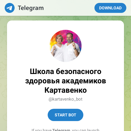
DOWNLOAD
Школа безопасного
здоровья академиков
Картавенко
@kartavenko_bot
START BOT
If you have
Telegram
, you can launch