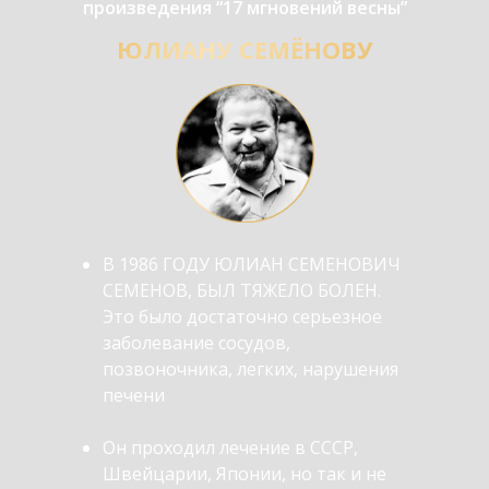
произведения “17 мгновений весны”
ЮЛИАНУ СЕМЁНОВУ
В 1986 ГОДУ ЮЛИАН СЕМЕНОВИЧ
СЕМЕНОВ, БЫЛ ТЯЖЕЛО БОЛЕН.
Это было достаточно серьезное
заболевание сосудов,
позвоночника, легких, нарушения
печени
Он проходил лечение в СССР,
Швейцарии, Японии, но так и не