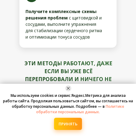
Получите комплексные схемы
решения проблем
с щитовидкой и
сосудами, выполните упражнения
для стабилизации сердечного ритма
и оптимизации тонуса сосудов
ЭТИ МЕТОДЫ РАБОТАЮТ, ДАЖЕ
ЕСЛИ ВЫ УЖЕ ВСЁ
ПЕРЕПРОБОВАЛИ И НИЧЕГО НЕ
ПОМОГАЕТ.
Мы используем cookies и сервис Яндекс.Метрика для анализа
работы сайта. Продолжая пользоваться сайтом, вы соглашаетесь на
обработку персональных данных. Подробнее — в
Политике
Сразу после регистрации вы получите
обработки персональных данных.
подарок: упражнение
«Стоп-нарушения
щитовидной железы»
, благодаря
ПРИНЯТЬ
которому всего через 3 минуты
избавитесь от нервозности, тахикардии,