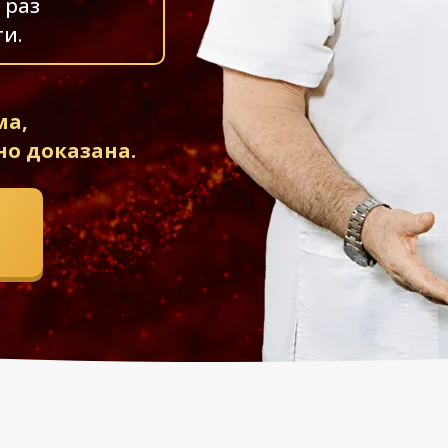
 раз
и.
ма,
но доказана.