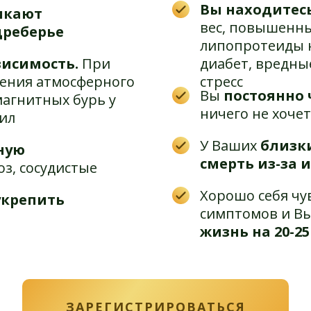
Вы находитесь
икают
вес, повышенны
дреберье
липопротеиды н
висимость.
При
диабет, вредны
ения атмосферного
стресс
Вы
постоянно 
магнитных бурь у
ничего не хочет
сил
У Ваших
близк
ную
смерть из-за 
з, сосудистые
Хорошо себя чу
укрепить
симптомов и В
жизнь на 20-25
ЗАРЕГИСТРИРОВАТЬСЯ