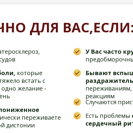
ЧНО ДЛЯ ВАС,ЕСЛИ
атеросклероз,
У Вас часто к
судов
предобморочны
боли,
которые
Бывают вспыш
тяжело встать с
раздражитель
 одно желание -
переживаниям,
день
реакциям
Случаются при
 пониженное
Есть проблемы
ически переживаете
сердечный ри
той дистонии