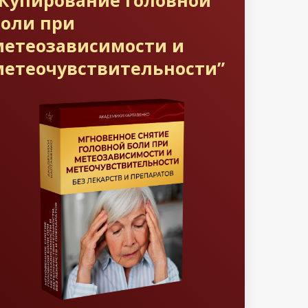
“Купирование головной
боли при
метеозависимости и
метеочувствительности”