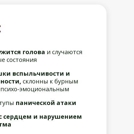
:
ружится голова
и случаются
е состояния
ки вспыльчивости и
ности,
склонны к бурным
 психо-эмоциональным
ступы
панической атаки
с сердцем и нарушением
тма