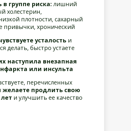
 в группе риска:
лишний
й холестерин,
изкой плотности, сахарный
е привычки, хронический
чувствуете усталость
и
ся делать, быстро устаете
их наступила внезапная
инфаркта или инсульта
вствуете, перечисленных
ы
желаете продлить свою
 лет
и улучшить ее качество