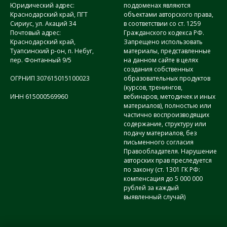
Юридический адрес:
поддоменах являются
Краснодарский край, ПГТ
объектами авторского права,
Сириус, ул. Акаций 34
в соответствии со ст. 1259
Почтовый адрес:
Гражданского кодекса РФ.
Краснодарский край,
Запрещено использовать
Туапсинский р-он, п. Небуг,
материалы, представленные
пер. Фонтанный 9/5
на данном сайте в целях
создания собственных
ОГРНИП 307615015100023
образовательных продуктов
(курсов, тренингов,
ИНН 615000569960
вебинаров, методичек и иных
материалов), полностью или
частично воспроизводящих
содержание, структуру или
подачу материалов, без
письменного согласия
Правообладателя. Нарушение
авторских прав преследуется
по закону (ст. 1301 ГК РФ:
компенсация до 5 000 000
рублей за каждый
выявленный случай)