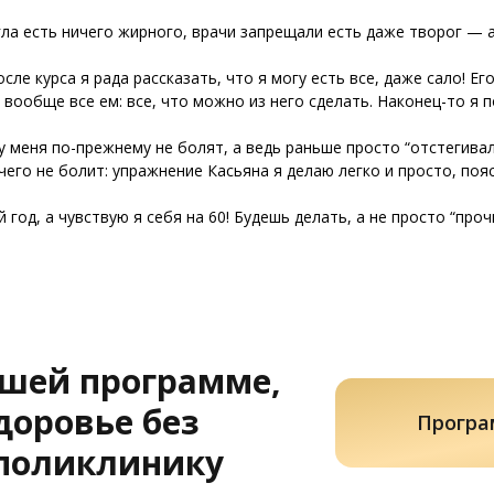
гла есть ничего жирного, врачи запрещали есть даже творог — а
осле курса я рада рассказать, что я могу есть все, даже сало! Е
 вообще все ем: все, что можно из него сделать. Наконец-то я 
у меня по-прежнему не болят, а ведь раньше просто “отстегивал
чего не болит: упражнение Касьяна я делаю легко и просто, пояс
й год, а чувствую я себя на 60! Будешь делать, а не просто “про
ашей программе,
доровье без
Програ
 поликлинику