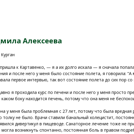
мила Алексеева
 Курган
 пришла к Картавенко, — я а их долго искала — я сначала попала
ния и после него у меня было состояние полета, я говорила: “А 
авала первое интервью, так вот состояние полета до сих пор со
давно я проходила курс по печени и после него у меня просто пр
в каком боку находится печень, потому что она меня не беспоко
она у меня была проблемная с 27 лет, потому что была вредная
о толку не было. Врачи ставили банальный холецистит, постоян
явился дивертикул в пищеводе. Санаторное лечение тоже не при
 могла возникнуть спонтанно, постоянная боль в правом подре