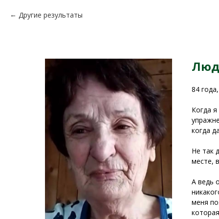
Другие результаты
Люд
84 года,
Когда я
упражне
когда д
Не так 
месте, 
А ведь 
никаког
меня по
которая