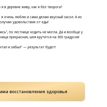
 я в деревне живу, как я без творога?
го я очень люблю и сама делаю вкусный засол. А из
получаю удовольствие от еды!
ись”, по лестнице ходить не могла. Да и вообще у
ница прекрасная, шея крутится на 360 градусов!
читал и забыл” — результат будет!
мма восстановления здоровья