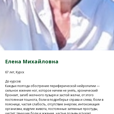
Елена Михайловна
67 лет, Курск
До курсов:
Каждых полгода обострение периферической нейропатии —
сильное жжение ног, которое ничем не унять, хронический
бронхит, загиб желчного пузыря и застой желчи, от этого
постоянная тошнота, боли в подреберье справа и слева, боли в
пояснице, частая слабость, отсутствие энергии, интоксикация
организма, вздутие живота, постоянные затяжные простуды,
цистит: тянущие боли и жжение, частые позывы в туалет,