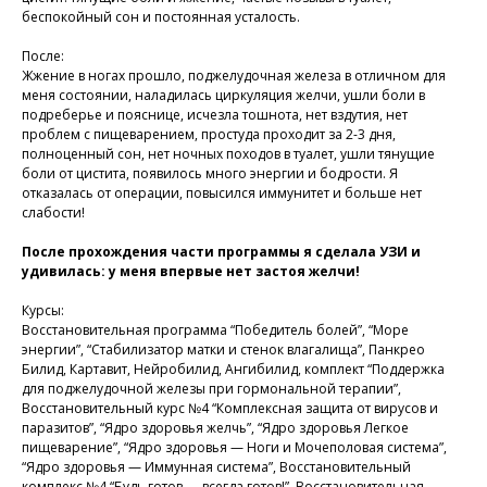
беспокойный сон и постоянная усталость.
После:
Жжение в ногах прошло, поджелудочная железа в отличном для
меня состоянии, наладилась циркуляция желчи, ушли боли в
подреберье и пояснице, исчезла тошнота, нет вздутия, нет
проблем с пищеварением, простуда проходит за 2-3 дня,
Присоединяйтесь к
полноценный сон, нет ночных походов в туалет, ушли тянущие
нашей программе, чтобы
боли от цистита, появилось много энергии и бодрости. Я
отказалась от операции, повысился иммунитет и больше нет
восстановить здоровье
слабости!
без лекарств и походов в
После прохождения части программы я сделала УЗИ и
поликлинику
удивилась: у меня впервые нет застоя желчи!
Курсы:
Восстановительная программа “Победитель болей”, “Море
Программа восстановления здоровья
энергии”, “Стабилизатор матки и стенок влагалища”, Панкрео
Билид, Картавит, Нейробилид, Ангибилид, комплект “Поддержка
для поджелудочной железы при гормональной терапии”,
Восстановительный курс №4 “Комплексная защита от вирусов и
паразитов”, “Ядро здоровья желчь”, “Ядро здоровья Легкое
пищеварение”, “Ядро здоровья — Ноги и Мочеполовая система”,
“Ядро здоровья — Иммунная система”, Восстановительный
комплекс №4 “Будь готов — всегда готов!”, Восстановительная