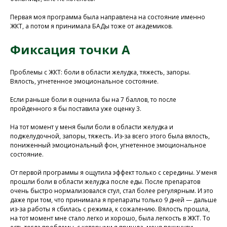
Первая моя программа была направлена на состояние именно
ЖКТ, а потом я принимала БАДы тоже от академиков.
Фиксация точки А
Проблемы с ЖКТ: боли в области желудка, тяжесть, запоры.
Вялость, угнетенное эмоциональное состояние.
Если раньше боли я оценила бы на 7 баллов, то после
пройденного я бы поставила уже оценку 3.
На тот момент у меня были боли в области желудка и
поджелудочной, запоры, тяжесть. Из-за всего этого была вялость,
пониженный эмоциональный фон, угнетенное эмоциональное
состояние.
От первой программы я ощутила эффект только с середины. У меня
прошли боли в области желудка после еды. После препаратов
очень быстро нормализовался стул, стал более регулярным. И это
даже при том, что принимала я препараты только 9 дней — дальше
из-за работы я сбилась с режима, к сожалению. Вялость прошла,
на тот момент мне стало легко и хорошо, была легкость в ЖКТ. То