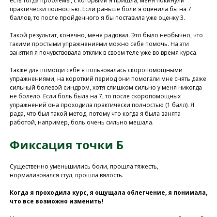
есть тогда проблемы, с которыми я пришла, меня покинули
практически полностью. Если раньше боли я оценила бы на 7
баллов, то после пройденного я бы поставила уже оценку 3.
Такой результат, конечно, меня радовал. Это было необычно, что
Присоединяйтесь к
такими простыми упражнениями можно себе помочь. На эти
занятия я почувствовала отклик в своем теле уже во время курса.
нашей программе, чтобы
восстановить здоровье
Также для помощи себе я пользовалась скоропомощными
без лекарств и походов в
упражнениями, на короткий период они помогали мне снять даже
сильный болевой синдром, хотя слишком сильно у меня никогда
поликлинику
не болело. Если боль была на 7, то после скоропомощных
упражнений она проходила практически полностью (1 балл). Я
рада, что был такой метод, потому что когда я была занята
работой, например, боль очень сильно мешала.
Программа восстановления здоровья
Фиксация точки Б
Существенно уменьшились боли, прошла тяжесть,
нормализовался стул, прошла вялость.
Когда я проходила курс, я ощущала облегчение, я понимала,
что все возможно изменить!