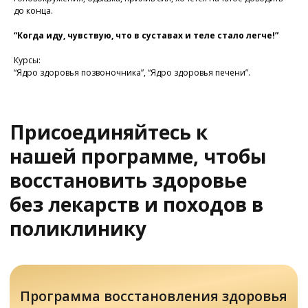
до конца.
Программа восстановления здоровья
“Когда иду, чувствую, что в суставах и теле стало легче!”
Курсы:
“Ядро здоровья позвоночника”, “Ядро здоровья печени”.
У Вас остались вопросы?
Хотите проконсультироваться
с нашим специалистом?
Напишите нам в службу заботы