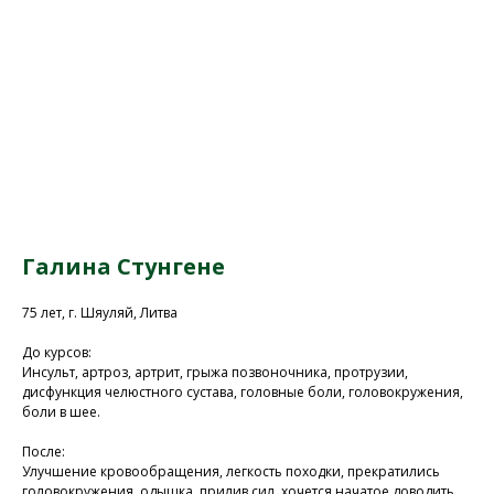
Галина Стунгене
75 лет, г. Шяуляй, Литва
До курсов:
Присоединяйтесь к
Инсульт, артроз, артрит, грыжа позвоночника, протрузии,
нашей программе, чтобы
дисфункция челюстного сустава, головные боли, головокружения,
боли в шее.
восстановить здоровье
без лекарств и походов в
После:
поликлинику
Улучшение кровообращения, легкость походки, прекратились
головокружения, одышка, прилив сил, хочется начатое доводить