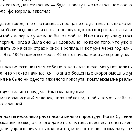
ся хотя одна нежареная — будет приступ. А это страшное состо
ла, фенкарола, тавегила.
даже такое, что я готовилась прощаться с детьми, так плохо мн
ли, были выделения из носа, нос опухал, кожа покрывалась сып
 чтобы аллергии у меня не было вообще. И вот я открыла фитосб
лергия. Тогда я была очень недовольна, но из-за того, что уже 
вать их на свой страх и риск. Пропила. И вот уже через год или 
я. Это 100% помогло! Через 40 лет с начала моей аллергии ушел 
.
я практически ни в чем себе не отказываю в еде, могу позволит
ю, что что-то начинается, то знаю бесценные скоропомощные у
еня не было ни одного тяжелого приступа! Комплексы мне реаль
году я сильно похудела, благодаря курсам.
 метеозависимый человек, пила таблетки, чтобы помочь себе в
отерапией.
параты несколько раз спасали меня от простуды. Когда бушевал
 сказали позже, а я этого даже не ощутила, перенесла очень лег
одаря упражнениям от академиков, мое состояние нормализуетс