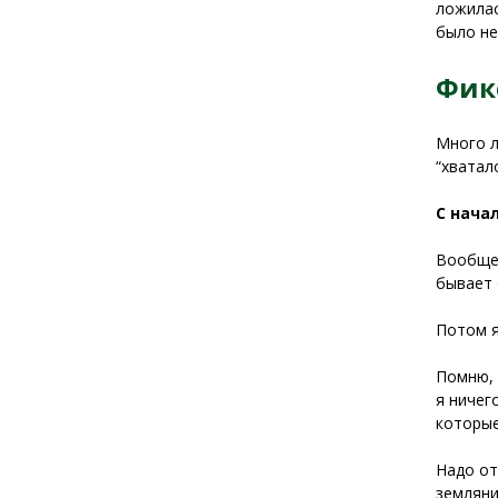
ложилас
было не
Фик
Много л
“хватал
С нача
Вообще 
бывает 
Потом я
Помню, 
я ничег
которые
Надо от
земляни