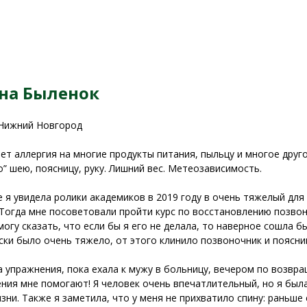
на Быленок
 Нижний Новгород
ет аллергия на многие продукты питания, пыльцу и многое дру
о” шею, поясницу, руку. Лишний вес. Метеозависимость.
 я увидела ролики академиков в 2019 году в очень тяжелый дл
 Тогда мне посоветовали пройти курс по восстановлению позвон
могу сказать, что если бы я его не делала, то наверное сошла б
ски было очень тяжело, от этого клинило позвоночник и поясни
а упражнения, пока ехала к мужу в больницу, вечером по возвр
ния мне помогают! Я человек очень впечатлительный, но я была
зни. Также я заметила, что у меня не прихватило спину: раньше