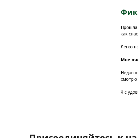
Фик
Прошла 
как спа
Легко п
Мне оч
Недавно
смотрю 
Я с удо
Присоединяйтесь к н