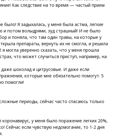
яние! Как следствие на то время — частый прием
е было! Я задыхалась, у меня была астма, легкие
ью и потом волыдрями, зуд страшный! И не было
ор и поняла, что там один травы, на которые у
открыла препараты, вернуть их не смогла, и решила
2 я могла уверенно сказать, что у меня прошла
страх, что может случиться приступ, например, на
ь даже шоколад и цитрусовые. И даже если
пражнения, которые мне обязательно помогут. 5
но помогли!
 сложные периоды, сейчас часто спасаюсь только
 коронавирус, у меня было поражение легких 20%,
ко! Сейчас если чувствую недомогание, то 1-2 дня
я.