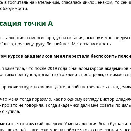
ь в госпиталь на капельницы, спасалась диклофенаком, то сейча
обходимости.
сация точки А
ет аллергия на многие продукты питания, пыльцу и многое дру
о” шею, поясницу, руку. Лишний вес. Метеозависимость.
лом курсов академиков меня перестала беспокоить поясн
я заметила, что после 2019 года с началом курсов академиков 
острых приступов, когда что-то клинит: прострелы, отнимается 
 проходила курс по желчи, даже онлайн встречалась с академик
что меня тогда поразило, как по одному взгляду Виктор Влади
о про это не говорила. Тогда академики дали мне советы по д
 я купила.
метить, что я жуткий аллергик. У меня аллергия была буквально 
ку, шоколад), даже если мне на работе что-то предлагали, я все