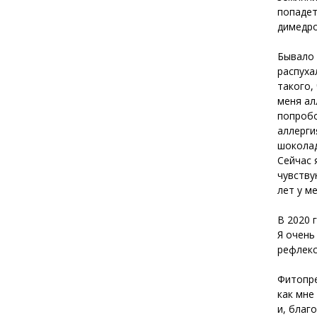
попадет
димедро
Бывало 
распуха
такого,
меня ал
попробо
аллерги
шоколад
Сейчас 
чувству
лет у м
В 2020 
Я очень
рефлекс
Фитопре
как мне
и, благ