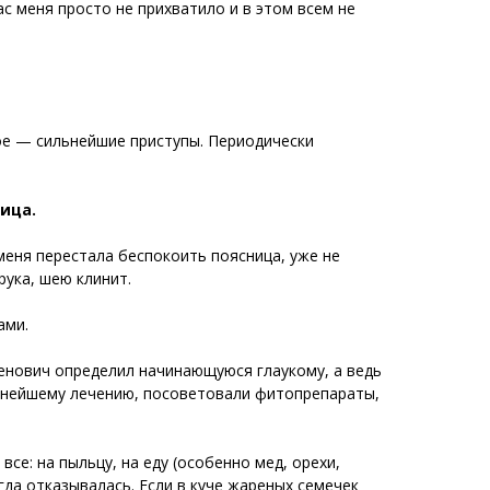
с меня просто не прихватило и в этом всем не
гое — сильнейшие приступы. Периодически
ица.
меня перестала беспокоить поясница, уже не
рука, шею клинит.
ами.
ленович определил начинающуюся глаукому, а ведь
альнейшему лечению, посоветовали фитопрепараты,
все: на пыльцу, на еду (особенно мед, орехи,
гда отказывалась. Если в куче жареных семечек