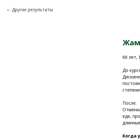
Другие результаты
Жам
66 лет,
До курс
Дискине
постоян
степени
После:
Отменил
еде, пр
длинные
Когда 