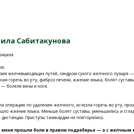
ила Сабитакунова
 Бишкек
ов:
зия желчевыводящих путей, синдром сухого желчного пузыря —
ная горечь во рту, фиброз печени, жжение языка, болят сустав
 — болели вены и ноги.
а операцию по удалению желчного, исчезла горечь во рту, про
ошло жжение языка. Меньше болят суставы, уменьшились и сглад
 дистанции. Приступы тахикардии не повторялись.
у меня прошли боли в правом подреберье — а с желчным 