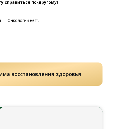
гу справиться по-другому!
я — Онкологии нет”.
мма восстановления здоровья