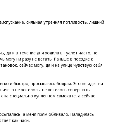
еиспускание, сильная утренняя потливость, лишний
ь, да и в течение дня ходила в туалет часто, не
ь могу ни разу не встать. Раньше в поездке к
тановок, сейчас могу, да и на улице чувствую себя
легко и быстро, просыпаюсь бодрая. Это не идет ни
 ничего не хотелось, не хотелось совершать
х на специально купленном самокате, а сейчас
росыпалась, а меня прям обливало. Наладилась
тает как часы.