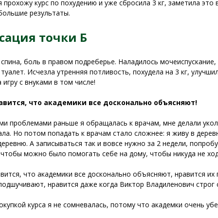
я прохожу курс по похудению и уже сбросила 3 кг, заметила это 
большие результаты.
сация точки Б
спина, боль в правом подреберье. Наладилось мочеиспускание, 
 туалет. Исчезла утренняя потливость, похудела на 3 кг, улучш
 игру с внуками в том числе!
авится, что академики все досконально объясняют!
ми проблемами раньше я обращалась к врачам, мне делали уколы
ала. Но потом попадать к врачам стало сложнее: я живу в дерев
деревню. А записываться так и вовсе нужно за 2 недели, попробу
 чтобы можно было помогать себе на дому, чтобы никуда не ход
вится, что академики все досконально объясняют, нравится их 
подшучивают, нравится даже когда Виктор Владиленович строг 
окупкой курса я не сомневалась, потому что академки очень уб