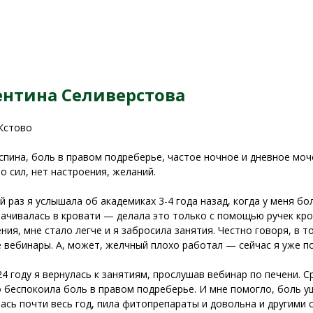
ентина Селиверстова
 Кстово
спина, боль в правом подреберье, частое ночное и дневное моч
ло сил, нет настроения, желаний.
й раз я услышала об академиках 3-4 года назад, когда у меня бо
ачивалась в кровати — делала это только с помощью ручек кро
ния, мне стало легче и я забросила занятия. Честно говоря, в 
 вебинары. А, может, желчный плохо работал — сейчас я уже п
24 году я вернулась к занятиям, прослушав вебинар по печени. С
 беспокоила боль в правом подреберье. И мне помогло, боль ушл
ась почти весь год, пила фитопрепараты и довольна и другими 