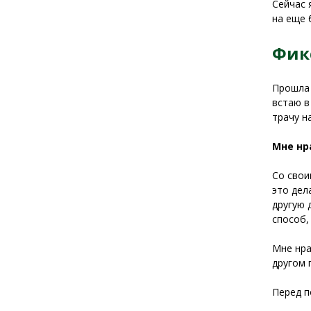
Сейчас 
на еще 
Фик
Прошла 
встаю в
трачу на
Мне нр
Со свои
это дел
другую 
способ,
Мне нра
другом 
Перед п