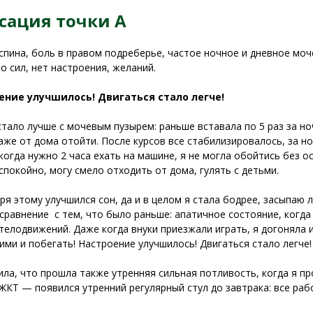
сация точки А
спина, боль в правом подреберье, частое ночное и дневное моч
ло сил, нет настроения, желаний.
ение улучшилось! Двигаться стало легче!
стало лучше с мочевым пузырем: раньше вставала по 5 раз за ноч
аже от дома отойти. После курсов все стабилизировалось, за ноч
 когда нужно 2 часа ехать на машине, я не могла обойтись без ос
 спокойно, могу смело отходить от дома, гулять с детьми.
ря этому улучшился сон, да и в целом я стала бодрее, засыпаю 
 сравнение с тем, что было раньше: апатичное состояние, когда
телодвижений. Даже когда внуки приезжали играть, я догоняла и
ними и побегать! Настроение улучшилось! Двигаться стало легче!
ила, что прошла также утренняя сильная потливость, когда я п
ЖКТ — появился утренний регулярный стул до завтрака: все рабо