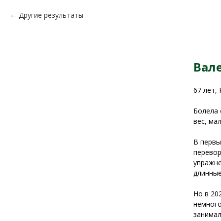
Другие результаты
Вал
67 лет,
Болела 
вес, ма
В первы
перевор
упражне
длинные
Но в 20
немного
занимал