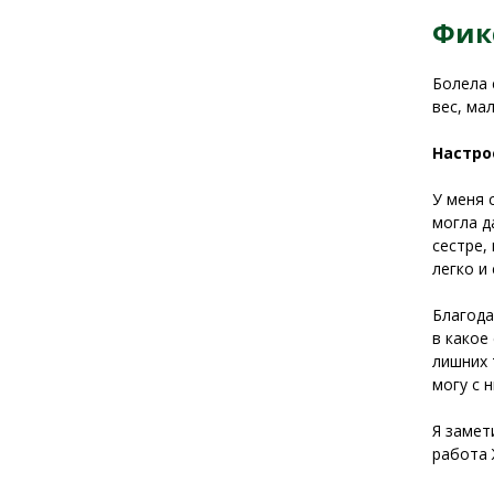
Фик
Болела 
вес, ма
Настро
У меня 
могла д
сестре,
легко и
Благода
в какое
лишних 
могу с 
Я замет
работа 