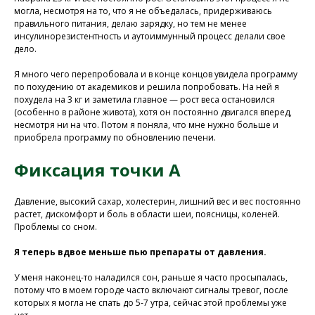
могла, несмотря на то, что я не объедалась, придерживаюсь
правильного питания, делаю зарядку, но тем не менее
инсулинорезистентность и аутоиммунный процесс делали свое
дело.
Я много чего перепробовала и в конце концов увидела программу
по похудению от академиков и решила попробовать. На ней я
похудела на 3 кг и заметила главное — рост веса остановился
(особенно в районе живота), хотя он постоянно двигался вперед,
несмотря ни на что. Потом я поняла, что мне нужно больше и
приобрела программу по обновлению печени.
Фиксация точки А
Давление, высокий сахар, холестерин, лишний вес и вес постоянно
растет, дискомфорт и боль в области шеи, поясницы, коленей.
Проблемы со сном.
Я теперь вдвое меньше пью препараты от давления.
У меня наконец-то наладился сон, раньше я часто просыпалась,
потому что в моем городе часто включают сигналы тревог, после
которых я могла не спать до 5-7 утра, сейчас этой проблемы уже