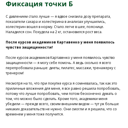
Программа восстановления здоровья
Фиксация точки Б
С давлением стало лучше — я вдвое снизила дозу препарата,
показатели сахара и холестерина в анализах улучшились,
холестерин вошел в норму. Стало легче в шее, пояснице.
Наладился сон. Похудела на 2 кг, остановился рост веса.
После курсов академиков Картавенко у меня появилось
чувство защищенности!
После курсов академиков Картавенко у меня появилось чувство
защищенности — я могу себе помочь. А ведь сколько я всего
перепробовала раньше: диеты, пилатес, массажи, тренажерку с
тренером!
У Вас остались вопросы?
Несмотря на то, что при покупке курса я сомневалась, так как это
Хотите проконсультироваться
приличные вложения для меня, я все равно решила попробовать,
с нашим специалистом?
потому что лучше попробовать, чем потом бесконечно думать о
том, что можно было сделать. Кроме того, академики меня
Напишите нам в службу заботы
убедили — прежде всего, своим внешним видом — тут уж больше
никаких доказательств не нужно. Они смогли и я решила, что со
временем у меня тоже получится.
Задать вопрос