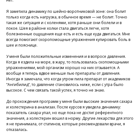
нет.
Я заметила динамику по шейно-воротниковой зоне: она болит
только когда есть нагрузка, в обычное время — не болит. Точно
такая же ситуация и с коленями, хотя раньше они болели и в
покое. Шея в районе холки стала двигаться легче, хотя
болезненные ощущения еще есть и есть еще куда двигаться. Мне
всегда помогают скоропомощные упражнения купировать боль в
шее и пояснице.
У меня были положительные изменения и в вопросе давления.
Когда я ездила на море, в жару, то пользовалась скопомощными
упражнениями, мой организм хорошо на них отзывается. А
вообще я теперь вдвое меньше пью препараты от давления.
Иногда я замечала, что когда утром пила препарат от академиков
“Ангибилид”, то давление становилось ниже, если с утра было
Присоединяйтесь к
высокое. С чем связать такой успех, я точно не знаю.
нашей программе, чтобы
До прохождения программ у меня были высокие значения сахара
восстановить здоровье
и холестерина в анализах. После курсов я увидела динамику:
без лекарств и походов в
показатель сахара упал, но еще пока не достиг референтного
поликлинику
значения, а холестерин вошел в норму. Другие лекарства для этого
я не принимала, от статинов, которые рекомендовали врачи, я
отказалась.