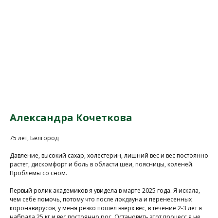
Александра Кочеткова
75 лет, Белгород
Давление, высокий сахар, холестерин, лишний вес и вес постоянно
растет, дискомфорт и боль в области шеи, поясницы, коленей.
Проблемы со сном.
Первый ролик академиков я увидела в марте 2025 года. Я искала,
чем себе помочь, потому что после локдауна и перенесенных
коронавирусов, у меня резко пошел вверх вес, в течение 2-3 лет я
набрала 25 кг и вес постоянно рос. Остановить этот процесс я не