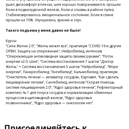
ушел дискомфорт в плечах, шея хорошо поворачивается, прошли
боли в поджелудочной железе, боли и спазмы в районе пупка.
Стабилизировалось эмоциональное состояние. Боли в спине
Присоединяйтесь к
прошли на 70%. Улучшились зрение и слух.
нашей программе, чтобы
Такого подъема у меня давно не было!
восстановить здоровье
без лекарств и походов в
Курсы:
поликлинику
“Сила Желчи 2.0”, “Желчь может все”, практикум "COVID-19 и другие
ОРВИ. Защита на опережение", Нейробилид, интенсив
“Опережающая антиковидная защита своими руками”, “Поток
энергии v2.0. Шея”, “Система восстановления 7 шагов "Доктор
Программа восстановления здоровья
Желчь" + Система восстановления 5 шагов "Нейробилид", “Море
энергии”, Панкреобилид, “Ангибилид”, Кальмобилид, практикум
“Очиститель печени — активатор сосудов», Картавит, “Как сделать
пищеварение легким”, Сантебилид, интенсив “Скорая помощь
системе пищеварения 2.0”, “Ядро здоровья печени”, Рефлекторный
комплекс № 1 для тонуса сосудов и нормализации обменных
процессов в щитовидной железе, “Ядро здоровья
позвоночника”, “Ядро здоровья — онкологии нет”.