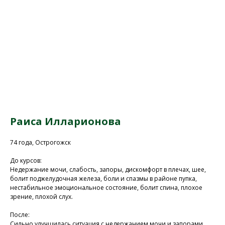
Раиса Илларионова
74 года, Острогожск
До курсов:
Недержание мочи, слабость, запоры, дискомфорт в плечах, шее,
болит поджелудочная железа, боли и спазмы в районе пупка,
нестабильное эмоциональное состояние, болит спина, плохое
зрение, плохой слух.
После:
Сильно улучшилась ситуация с недержанием мочи и запорами,