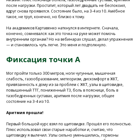
после нагрузки. Простатит, который лет двадцать не беспокоил,
вдруг снова проявился. Состояние было, на 3-4 из 10. Амёбное
такое, не труп, конечно, но близко к тому.
На академиков Картавенко наткнулся в интернете. Сначала,
конечно, сомневался: как это точка на руке может помочь
внутренним органам? Но на вебинарах слушал, делал упражнения
— и становилось чуть легче. Это меня и подтолкнуло.
Фиксация точки А
Мог пройти только 300 метров, ноги чугунные, мышечная
слабость, газообразование, метеоризм, дискомфорт в ЖКТ,
привязанность к дому из-за проблем с ЖКТ, узлы в щитовидке,
повышенный ТТГ, пониженный Т3, боль в пояснице, боль в
тазобедренных суставах, аритмия после нагрузки, общее
состояние на 3-4 из 10.
Аритмия прошла!
Первый большой курс взял по щитовидке. Прошёл его полностью.
Плюс использовал свои старые наработки и, считаю, что
щитовидку я вылечил. Узлы сильно уменьшились, гормоны