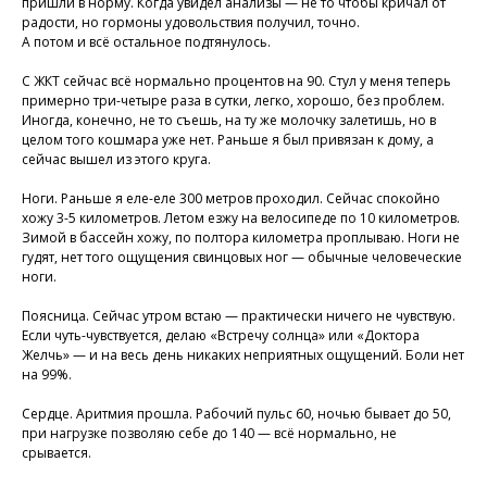
пришли в норму. Когда увидел анализы — не то чтобы кричал от
радости, но гормоны удовольствия получил, точно.
А потом и всё остальное подтянулось.
С ЖКТ сейчас всё нормально процентов на 90. Стул у меня теперь
примерно три-четыре раза в сутки, легко, хорошо, без проблем.
Иногда, конечно, не то съешь, на ту же молочку залетишь, но в
целом того кошмара уже нет. Раньше я был привязан к дому, а
Присоединяйтесь к
сейчас вышел из этого круга.
нашей программе, чтобы
Ноги. Раньше я еле-еле 300 метров проходил. Сейчас спокойно
восстановить здоровье
хожу 3-5 километров. Летом езжу на велосипеде по 10 километров.
без лекарств и походов в
Зимой в бассейн хожу, по полтора километра проплываю. Ноги не
гудят, нет того ощущения свинцовых ног — обычные человеческие
поликлинику
ноги.
Поясница. Сейчас утром встаю — практически ничего не чувствую.
Если чуть-чувствуется, делаю «Встречу солнца» или «Доктора
Программа восстановления здоровья
Желчь» — и на весь день никаких неприятных ощущений. Боли нет
на 99%.
Сердце. Аритмия прошла. Рабочий пульс 60, ночью бывает до 50,
при нагрузке позволяю себе до 140 — всё нормально, не
срывается.