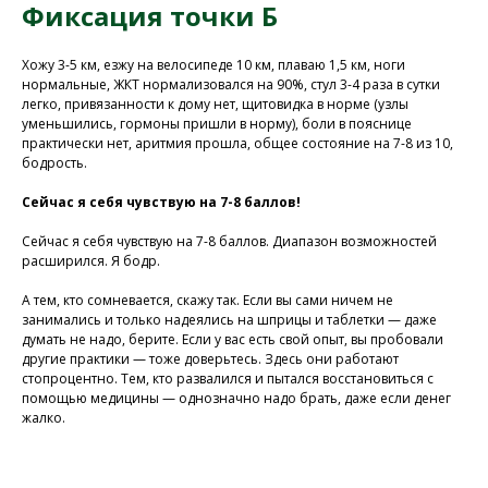
Фиксация точки Б
Хожу 3-5 км, езжу на велосипеде 10 км, плаваю 1,5 км, ноги
нормальные, ЖКТ нормализовался на 90%, стул 3-4 раза в сутки
легко, привязанности к дому нет, щитовидка в норме (узлы
уменьшились, гормоны пришли в норму), боли в пояснице
практически нет, аритмия прошла, общее состояние на 7-8 из 10,
У Вас остались вопросы?
бодрость.
Хотите проконсультироваться
с нашим специалистом?
Сейчас я себя чувствую на 7-8 баллов!
Напишите нам в службу заботы
Сейчас я себя чувствую на 7-8 баллов. Диапазон возможностей
расширился. Я бодр.
Задать вопрос
А тем, кто сомневается, скажу так. Если вы сами ничем не
занимались и только надеялись на шприцы и таблетки — даже
думать не надо, берите. Если у вас есть свой опыт, вы пробовали
другие практики — тоже доверьтесь. Здесь они работают
стопроцентно. Тем, кто развалился и пытался восстановиться с
помощью медицины — однозначно надо брать, даже если денег
жалко.