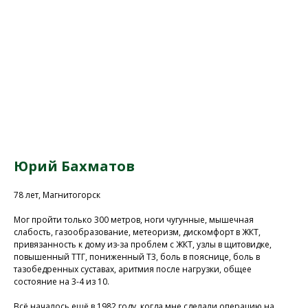
Юрий Бахматов
78 лет, Магнитогорск
Мог пройти только 300 метров, ноги чугунные, мышечная
слабость, газообразование, метеоризм, дискомфорт в ЖКТ,
привязанность к дому из-за проблем с ЖКТ, узлы в щитовидке,
повышенный ТТГ, пониженный Т3, боль в пояснице, боль в
тазобедренных суставах, аритмия после нагрузки, общее
состояние на 3-4 из 10.
Всё началось ещё в 1982 году, когда мне сделали операцию на