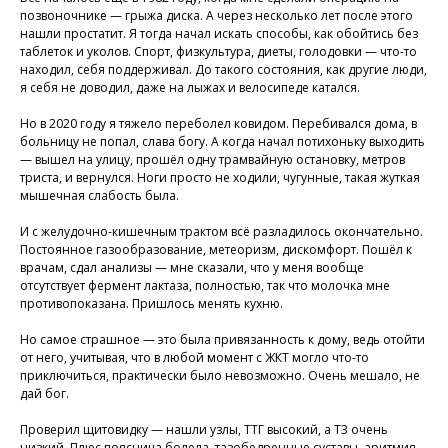
позвоночнике — грыжа диска. А через несколько лет после этого
нашли простатит. Я тогда начал искать способы, как обойтись без
таблеток и уколов. Спорт, физкультура, диеты, голодовки — что-то
находил, себя поддерживал. До такого состояния, как другие люди,
я себя не доводил, даже на лыжах и велосипеде катался.
Но в 2020 году я тяжело переболел ковидом. Перебивался дома, в
больницу не попал, слава богу. А когда начал потихоньку выходить
— вышел на улицу, прошёл одну трамвайную остановку, метров
триста, и вернулся. Ноги просто не ходили, чугунные, такая жуткая
мышечная слабость была.
И с желудочно-кишечным трактом всё разладилось окончательно.
Постоянное газообразование, метеоризм, дискомфорт. Пошёл к
врачам, сдал анализы — мне сказали, что у меня вообще
отсутствует фермент лактаза, полностью, так что молочка мне
противопоказана. Пришлось менять кухню.
Но самое страшное — это была привязанность к дому, ведь отойти
от него, учитывая, что в любой момент с ЖКТ могло что-то
приключиться, практически было невозможно. Очень мешало, не
дай бог.
Проверил щитовидку — нашли узлы, ТТГ высокий, а Т3 очень
низкий. Плюс поясница болела, тазобедренные суставы, аритмия