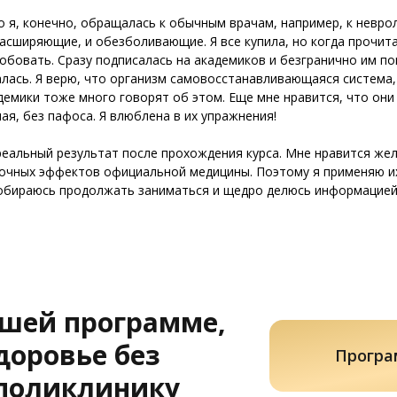
о я, конечно, обращалась к обычным врачам, например, к неврол
асширяющие, и обезболивающие. Я все купила, но когда прочита
обовать. Сразу подписалась на академиков и безгранично им по
лась. Я верю, что организм самовосстанавливающаяся система, 
демики тоже много говорят об этом. Еще мне нравится, что они 
ая, без пафоса. Я влюблена в их упражнения!
реальный результат после прохождения курса. Мне нравится же
очных эффектов официальной медицины. Поэтому я применяю их 
собираюсь продолжать заниматься и щедро делюсь информацией 
ашей программе,
доровье без
Програ
 поликлинику