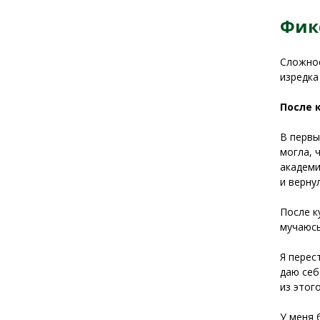
Фик
Сложное
изредка
После 
В первы
могла, 
академи
и верну
После к
мучаюсь
Я перес
даю себ
из этог
У меня 