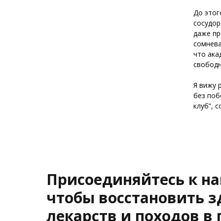
До этог
сосудор
даже пр
сомнева
что ака
свободн
Я вижу 
без поб
клуб”, 
Присоединяйтесь к н
чтобы восстановить з
лекарств и походов в