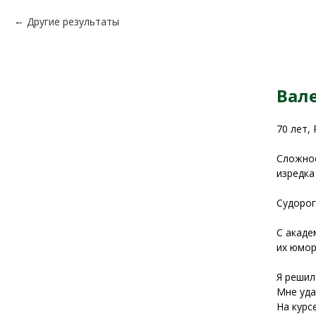
Другие результаты
Вал
70 лет,
Сложное
изредка
Судорог
С акаде
их юмор
Я решил
Мне уда
На курс