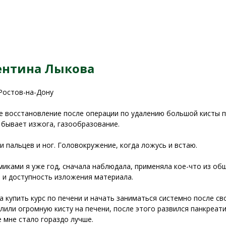
ентина Лыкова
 Ростов-на-Дону
 восстановление после операции по удалению большой кисты пе
 бывает изжога, газообразование.
и пальцев и ног. Головокружение, когда ложусь и встаю.
миками я уже год, сначала наблюдала, применяла кое-что из об
 и доступность изложения материала.
а купить курс по печени и начать заниматься системно после с
лили огромную кисту на печени, после этого развился панкреати
е мне стало гораздо лучше.