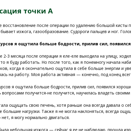
сация точки А
 восстановление после операции по удалению большой кисты пе
 бывает изжога, газообразование. Судороги пальцев и ног. Голо
курсов я ощутила больше бодрости, прилив сил, появился
е 2-3 месяца после операции я еле-еле выходила на улицу, ходи
что я буду работать. Но после того, как я понемногу начала на
ков, когда я окончательно ощутила в себе больше энергии и ув
лась на работу. Моя работа активная — конечно, под конец всего
урсов я ощутила больше бодрости, прилив сил, появился хороши
 вопросами получится-не получится, научилась владеть своими
тала ощущать свою печень, хотя раньше она всегда давала о себ
е большие нагрузки. Также я не могла наклоняться, всегда ощу
о нет, я могу нормально двигаться.
была небольшая изжога — сейчас я ее не наблюдаю, прошла из