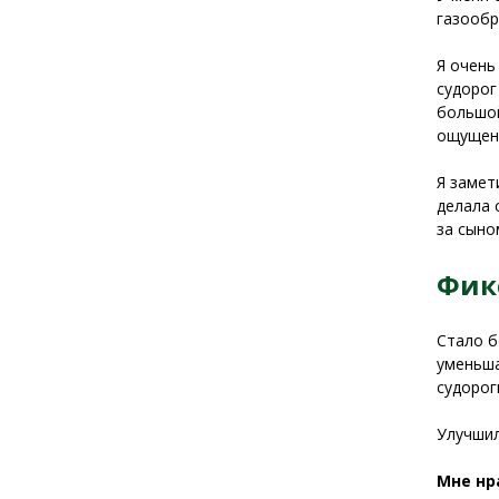
газообр
Я очень
судорог
большой
ощущени
Я замет
делала 
за сыно
Фик
Стало б
уменьша
судорог
Улучшил
Мне нр