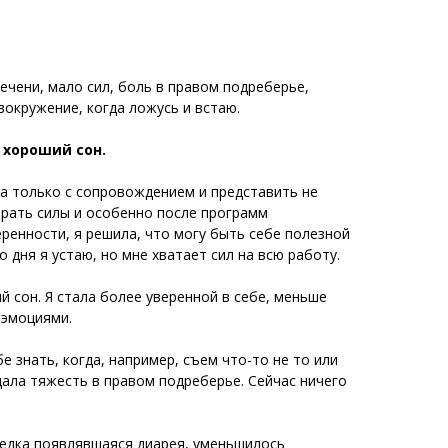
чени, мало сил, боль в правом подреберье,
вокружение, когда ложусь и встаю.
 хороший сон.
ла только с сопровождением и представить не
бирать силы и особенно после программ
еренности, я решила, что могу быть себе полезной
 дня я устаю, но мне хватает сил на всю работу.
й сон. Я стала более уверенной в себе, меньше
 эмоциями.
е знать, когда, например, съем что-то не то или
щала тяжесть в правом подреберье. Сейчас ничего
редка появлявшаяся диарея, уменьшилось