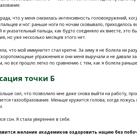
азование.
 рада, что у меня снизилась интенсивность головокружений, ког
 пальцев и ног: раньше ноги по ночам сковывало, приходилось вс
 и указательный пальцы, как будто соединяло их вместе, это 
я, но уже несколько месяцев этого нет.
ила, что мой иммунитет стал крепче. За зиму я не болела ни разу
скоропомощные упражнения и они меня выручали и не давали заб
м, но все прошло легко по сравнению с тем, как я болела раньше
сация точки Б
ольше сил, что позволило мне даже снова выйти на работу, про
ется газообразование. Меньше кружится голова, когда ложусь 
и.
ся сон. Я стала увереннее в себе.
авится желание академиков оздоровить нацию без поб