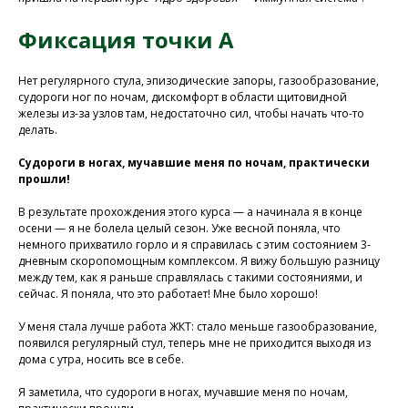
Фиксация точки А
Нет регулярного стула, эпизодические запоры, газообразование,
судороги ног по ночам, дискомфорт в области щитовидной
железы из-за узлов там, недостаточно сил, чтобы начать что-то
делать.
Судороги в ногах, мучавшие меня по ночам, практически
прошли!
В результате прохождения этого курса — а начинала я в конце
осени — я не болела целый сезон. Уже весной поняла, что
немного прихватило горло и я справилась с этим состоянием 3-
дневным скоропомощным комплексом. Я вижу большую разницу
между тем, как я раньше справлялась с такими состояниями, и
сейчас. Я поняла, что это работает! Мне было хорошо!
У меня стала лучше работа ЖКТ: стало меньше газообразование,
появился регулярный стул, теперь мне не приходится выходя из
дома с утра, носить все в себе.
Я заметила, что судороги в ногах, мучавшие меня по ночам,