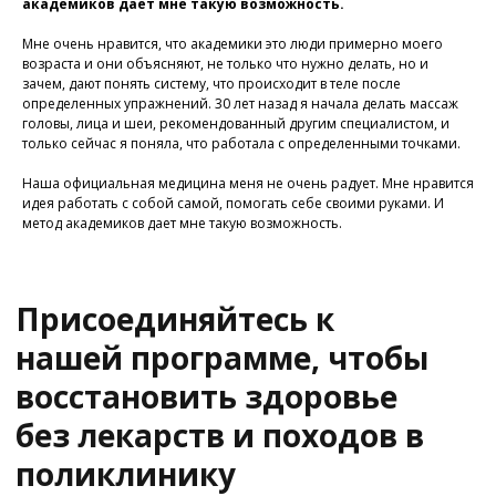
академиков дает мне такую возможность.
Мне очень нравится, что академики это люди примерно моего
возраста и они объясняют, не только что нужно делать, но и
зачем, дают понять систему, что происходит в теле после
определенных упражнений. 30 лет назад я начала делать массаж
головы, лица и шеи, рекомендованный другим специалистом, и
только сейчас я поняла, что работала с определенными точками.
У Вас остались вопросы?
Хотите проконсультироваться
Наша официальная медицина меня не очень радует. Мне нравится
с нашим специалистом?
идея работать с собой самой, помогать себе своими руками. И
метод академиков дает мне такую возможность.
Напишите нам в службу заботы
Задать вопрос