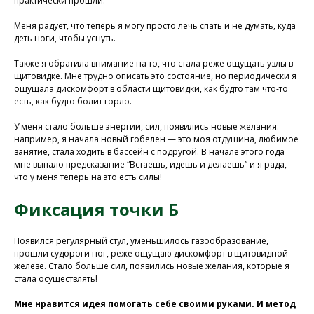
практически прошли.
Меня радует, что теперь я могу просто лечь спать и не думать, куда
деть ноги, чтобы уснуть.
Также я обратила внимание на то, что стала реже ощущать узлы в
щитовидке. Мне трудно описать это состояние, но периодически я
ощущала дискомфорт в области щитовидки, как будто там что-то
Присоединяйтесь к
есть, как будто болит горло.
нашей программе, чтобы
У меня стало больше энергии, сил, появились новые желания:
восстановить здоровье
например, я начала новый гобелен — это моя отдушина, любимое
без лекарств и походов в
занятие, стала ходить в бассейн с подругой. В начале этого года
мне выпало предсказание “Встаешь, идешь и делаешь” и я рада,
поликлинику
что у меня теперь на это есть силы!
Фиксация точки Б
Программа восстановления здоровья
Появился регулярный стул, уменьшилось газообразование,
прошли судороги ног, реже ощущаю дискомфорт в щитовидной
железе. Стало больше сил, появились новые желания, которые я
стала осуществлять!
Мне нравится идея помогать себе своими руками. И метод