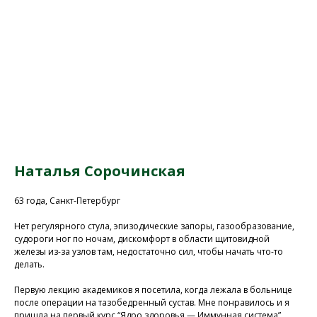
Наталья Сорочинская
63 года, Санкт-Петербург
Нет регулярного стула, эпизодические запоры, газообразование,
судороги ног по ночам, дискомфорт в области щитовидной
железы из-за узлов там, недостаточно сил, чтобы начать что-то
делать.
Первую лекцию академиков я посетила, когда лежала в больнице
после операции на тазобедренный сустав. Мне понравилось и я
пришла на первый курс “Ядро здоровья — Иммунная система”.