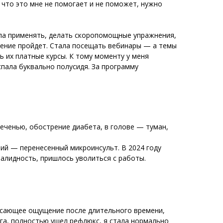
 что это мне не помогает и не поможет, нужно
ала применять, делать скоропомощные упражнения,
ужение пройдет. Стала посещать вебинары — а темы
 их платные курсы. К тому моменту у меня
пала буквально полусидя. За программу
еченью, обострение диабета, в голове — туман,
тий — перенесенный микроинсульт. В 2024 году
алидность, пришлось уволиться с работы.
рясающее ощущение после длительного времени,
ога, полностью ушел рефлюкс, я стала нормально