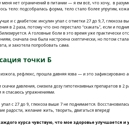
у меня нет ограничений в питании — я ем всё, что хочу, в разум
ось тело: подсобралась форма, тело стало более упругим, кож
учше и с диабетом: инсулин упал с отметки 27 до 9,7, глюкоза в
ения в 2 раза, потому что оно перестало “скакать”, если и подни
билизируется. А головные боли в это время уже практически отс
ниям, сначала она была настроена скептически, но потом стала
ата, и захотела попробовать сама.
сация точки Б
изжога, рефлюкс, прошла давняя язва — и это зафиксировано а
 скачки давления, снизила дозу гипотензивных препаратов в 2 р
и я спасаюсь упражнениями.
 упал с 27 до 9, глюкоза выше 7 не поднимается. Восстановилас
ие радости, желание жить, творить, двигаться вперед!
каждого курса чувствую, что мое здоровье улучшается и 