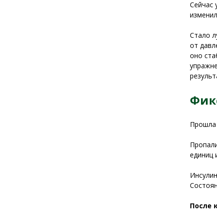
Сейчас 
изменил
Стало л
от давл
оно ста
упражне
результ
Фик
Прошла 
Пропали
единиц 
Инсулин
Состоян
После 