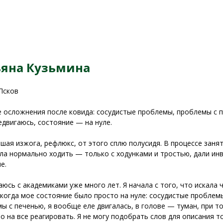
ьяна Кузьмина
 Псков
 осложнения после ковида: сосудистые проблемы, проблемы с п
едвигаюсь, состояние — на нуле.
шая изжога, рефлюкс, от этого сплю полусидя. В процессе заня
ла нормально ходить — только с ходунками и тростью, дали инв
е.
аюсь с академиками уже много лет. Я начала с того, что искала
 когда мое состояние было просто на нуле: сосудистые проблемы
ы с печенью, я вообще еле двигалась, в голове — туман, при т
о на все реагировать. Я не могу подобрать слов для описания т