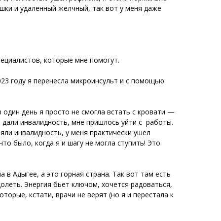
ишки и удаленный желчный, так вот у меня даже
пециалистов, которые мне помогут.
023 году я перенесла микроинсульт и с помощью
в один день я просто не смогла встать с кровати —
е дали инвалидность, мне пришлось уйти с работы.
няли инвалидность, у меня практически ушел
то было, когда я и шагу не могла ступить! Это
 в Адыгее, а это горная страна. Так вот там есть
долеть. Энергия бьет ключом, хочется радоваться,
торые, кстати, врачи не верят (но я и перестала к