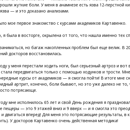
прошли жуткие боли. У меня в анамнезе есть язва 12-перстной к
язва — и это доказано анализами.
ыло мое первое знакомство с курсами академиков Картавенко.
, я была в восторге, окрылена от того, что нашла именно тех с
 заниматься, но багаж накопленных проблем был еще велик. В 2
ний докторов восстановилась.
году у меня перестали ходить ноги, был серьезный артроз и вот 
и стала передвигаться только с помощью ходунков и трости. Мн
чередные курсы от академиков — я смогла пойти! В итоге мне с
идный артрит, конечно, боли бывают, но это уже далеко не то, ч
осто потрясающе.
году мне исполнилось 65 лет и свой День рождения я праздновала
е пещеры — это 9 этажей вниз и 9 вверх — и я смогла это прео
 и двигаться вперед! Для меня это потрясающие результаты, в ко
ить). У докторов Картавенко очень действенная методика!