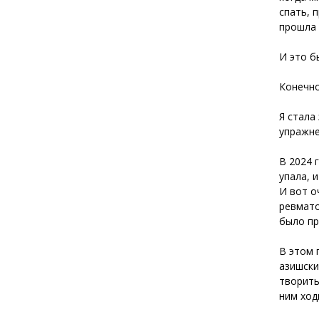
спать, 
прошла 
И это б
Конечно
Я стала
упражне
В 2024 
упала, 
И вот о
ревмато
было пр
В этом 
азишски
творить
ним ход