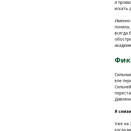
я прови
искать 
Именно 
поняла,
всегда 
обостри
академи
Фик
Сильные
еле пер
Сильней
переста
Давлени
Я сниз
Уже на 
когда м