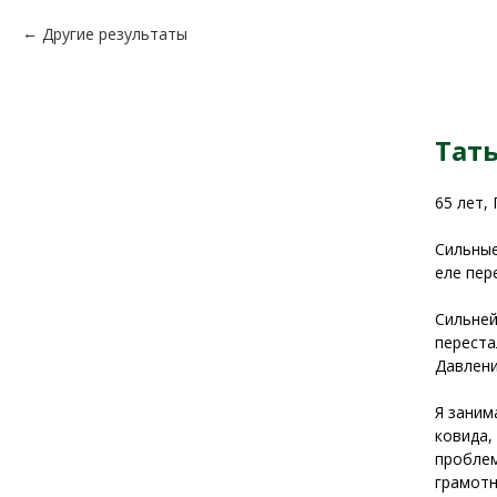
Другие результаты
Тат
65 лет,
Сильные
еле пер
Сильней
переста
Давлени
Я заним
ковида,
проблем
грамотн