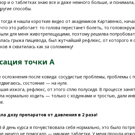
зор и о таблетках знаю все и даже немного больше, и понимала,
другие способы.
тогда я нашла короткие видео от академиков Картавенко, нач
 что это работает: то голова перестанет болеть, то головокр
были для меня животрепещущими, поэтому решилва попробовать
лась грыжа пищевода, был жутчайший рефлюкс, от которого я с
ков я схватилась как за соломинку!
сация точки А
 осложнения после ковида: сосудистые проблемы, проблемы с п
едвигаюсь, состояние — на нуле.
шая изжога, рефлюкс, от этого сплю полусидя. В процессе заня
ла нормально ходить — только с ходунками и тростью, дали инв
е.
ила дозу препаратов от давления в 2 раза!
3-й день курса я почувствовала себя нормально, это было пот
не ничего не помогало — никакие таблетки. У меня прошла изж