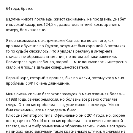
64 года, Братск
Вздутие живота после еды, живот как камень, не продавить, диабет
и высокий сахар, вес 124,5 кг, размытость и нечёткость зрения к
вечеру, боль в колене.
Я познакомилась с академиками Картавенко после того, как
прошла обучение по Суджок, результат был хороший. А потом как-
то по судьбе сложилось, что я увидела рекламу в интернете,
сначала не обращала внимания, но потом всё-таки зацепило.
Посмотрела один вебинар, второй — мне понравилось, интересно
стало, и я пошла дальше совершенствоваться.
Первый курс, который я прошла, был по желчи, потому что у меня
проблемы с ЖКТ очень давнишние.
Меня очень сильно беспокоил желудок. У меня язвенная болезнь
с 1988 года, сейчас ремиссия, но болезнь всё равно оставляет
следы. Основная проблема — вздутие живота после еды. Живот
был как камень, его не продавить было.
Плюс диабет второго типа. Официально он с 2014 года, но, скорее
всего, где-то с 90-х. И основная проблема — это печень: жировой
гепатоз, уже и фиброзные ткани образовывались. У меня вот здесь
на висках часто выступали такие красненькие штучки, я сначала не