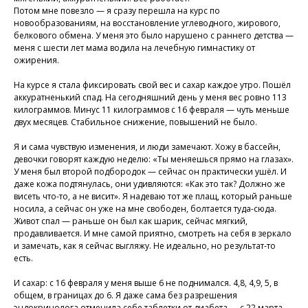
Потом мне повезло — я сразу перешла на курс по
новообразованиям, на восстановление углеводного, жирового,
белкового обмена. У меня это было нарушено с раннего детства —
меня с шести лет мама водила на лечебную гимнастику от
ожирения.
На курсе я стала фиксировать свой вес и сахар каждое утро. Пошёл
аккуратненький спад. На сегодняшний день у меня вес ровно 113
килограммов. Минус 11 килограммов с 16 февраля — чуть меньше
двух месяцев. Стабильное снижение, повышений не было.
Я и сама чувствую изменения, и люди замечают. Хожу в бассейн,
девочки говорят каждую неделю: «Ты меняешься прямо на глазах».
У меня был второй подбородок — сейчас он практически ушёл. И
даже кожа подтянулась, они удивляются: «Как это так? Должно же
висеть что-то, а не висит». Я надеваю тот же плащ, который раньше
носила, а сейчас он уже на мне свободен, болтается туда-сюда.
Живот спал — раньше он был как шарик, сейчас мягкий,
продавливается. И мне самой приятно, смотреть на себя в зеркало
и замечать, как я сейчас выгляжу. Не идеально, но результат-то
есть.
И сахар: с 16 февраля у меня выше 6 не поднимался. 4,8, 4,9, 5, в
общем, в границах до 6. Я даже сама без разрешения
эндокринолога отменила себе таблетки от диабета — с 22 марта