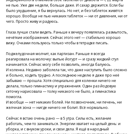
не пью. Уже две недели, больше даже. И сахар держится. Если бы
было ухудшение, я бы вернулась. Но нет, и без таблеток живётся
хорошо. Вообще не пью никаких таблеток — ни от давления, ни от
чего. Просто живу и радуюсь.
Глаза лучше стали видеть. Раньше к вечеру появлялась размытость,
нечёткие изображения. Сейчас этого нет — стабильно хорошо
вижу. Очками пользуюсь только чтобы в тетрадке писать.
Поджелудочная молчит, как партизан. Раньше я всегда
реагировала на молочку: выпью йогурт — и сразу жидкий стул
начинается. Сейчас могу себе позволить, иногда балуюсь.
И коленка. Недавно заболела так, что даже наступить было сложно
и больно, ходить трудно. А последнюю неделю я даже про неё
забываю — прошла. Хотя специально для коленки ничего не
делала, только гимнастику и упражнения. Один раз йодовую
сеточку нарисовала — толку никакого не было, а гимнастика
помогла.
И вообще — нет никаких болей. Ни позвоночник, ни печень, ни
Присоединяйтесь к
желчная зона — нигде ничего не болит. Всё нормально.
нашей программе, чтобы
восстановить здоровье
Сейчас я встаю очень рано — в 5 утра. Силы есть, желание
работать, чем-то заниматься. Энергии хватает на целый день: и
без лекарств и походов в
уборка, и с внуком уроки, и свои дела. Я ещё в народный
поликлинику