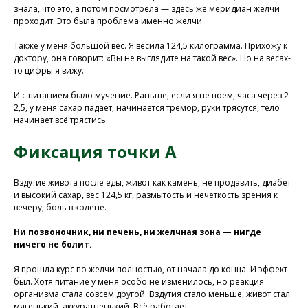
знала, что это, а потом посмотрела — здесь же меридиан желчи
проходит. Это была проблема именно желчи.
Также у меня большой вес. Я весила 124,5 килограмма. Прихожу к
доктору, она говорит: «Вы не выглядите на такой вес». Но на весах-
то цифры я вижу.
И с питанием было мучение. Раньше, если я не поем, часа через 2–
2,5, у меня сахар падает, начинается тремор, руки трясутся, тело
начинает всё трястись.
Фиксация точки А
Вздутие живота после еды, живот как камень, не продавить, диабет
и высокий сахар, вес 124,5 кг, размытость и нечёткость зрения к
вечеру, боль в колене.
Ни позвоночник, ни печень, ни желчная зона — нигде
ничего не болит.
Я прошла курс по желчи полностью, от начала до конца. И эффект
был. Хотя питание у меня особо не изменилось, но реакция
организма стала совсем другой. Вздутия стало меньше, живот стал
мягенький, аккуратненький. Всё работает.