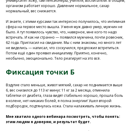
университет хожу, там пенсионеры, учителя, воспитатели. В общем,
организм работает хорошо. Давление нормальное, сахар
нормальный, вес снижается.
Программа восстановления здоровья
И знаете, с этими курсами так интересно получилось, что интимная
сфера на первое место вышла. У меня муж давно умер, мужчин не
было. А тут появилось чувство, что, наверное, мне кого-то надо
встречать. И как ни странно — появился мужчина, почти ровесник,
62 года. Пригласил на свидание. Мы с ним знакомы, но много лет
не виделись — написал, что соскучился, предложил встретиться.
Потом ещё один проявил инициативу. Приятно, конечно,
необычно, эмоционально. Тело реагирует на это всё.
Фиксация точки Б
Вздутие стало меньше, живот мягкий, сахар не поднимается выше
6, вес снизился до 113 кг минус 11 кг за 2 месяца, отменила
таблетки от диабета, глаза видят стабильно хорошо, прошла боль
У Вас остались вопросы?
в колене, нет никаких болей, я полна энергии! Ушел второй
подбородок, подтянулась кожа. Стала налаживать личную жизнь.
Хотите проконсультироваться
с нашим специалистом?
Мне хватило одного вебинара посмотреть, чтобы понять:
Напишите нам в службу заботы
этим людям я доверяю, и результат будет.