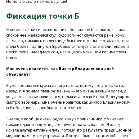
Но ночью стало намного лучше!
Фиксация точки Б
Жжение в лёгких и позвоночнике больше не беспокоит, я стала
спокойнее, наладился стул, судороги ног случаются реже, хожу
легче, поднимаюсь по лестнице быстрее и меньше отдыхаю, вена
стала более подтянутой (прибавился тонус), стопы стали тёплые, а
носки сухие, наладился сон, насыщаюсь меньшим количеством
пищи.
Мне очень нравится, как Виктор Владиленович всё
объясняет!
У Вас остались вопросы?
Я уже прошла все курсы из того пакета, потому что это было год
Хотите проконсультироваться
назад. И я поняла главное: печень — это очень важный орган, и
с нашим специалистом?
когда она восстанавливается, налаживается всё тело. Я регулярно
Напишите нам в службу заботы
смотрю вебинары, мне очень нравится, как Виктор Владиленович
всё объясняет, — необыкновенно чётко.
Задать вопрос
Знаете, я вообще очень редко хожу в поликлинику. У меня нет
никаких диагнозов, мне даже нечего сказать врачам. Я всегда
искала альтернативный путь, потому что результаты традиционной
медицины меня не устраивали. Я хотела быть автономной — без