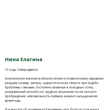
Нина Елагина
72 года, Северодвинск
Болезненное жжение в области лёгких и позвоночнике, взрывные
реакции на мир, запоры, судороги в ногах, тяжесть при ходьбе,
проблемы с венами, постоянно влажные и холодные стопы,
разорванный ночной сон, трудное засыпание после ночного
пробуждения, невозможность поймать момент насыщения во
время еды.
Я услышала об академиках Картавенко чуть больше года назад,