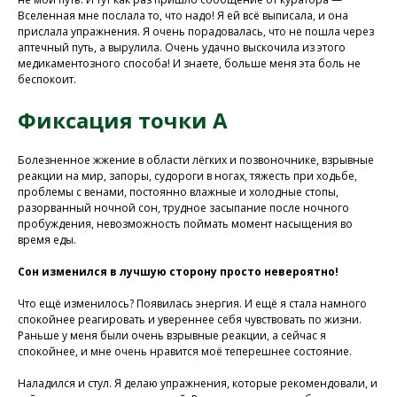
Вселенная мне послала то, что надо! Я ей всё выписала, и она
прислала упражнения. Я очень порадовалась, что не пошла через
аптечный путь, а вырулила. Очень удачно выскочила из этого
медикаментозного способа! И знаете, больше меня эта боль не
беспокоит.
Фиксация точки А
Болезненное жжение в области лёгких и позвоночнике, взрывные
реакции на мир, запоры, судороги в ногах, тяжесть при ходьбе,
проблемы с венами, постоянно влажные и холодные стопы,
разорванный ночной сон, трудное засыпание после ночного
пробуждения, невозможность поймать момент насыщения во
время еды.
Сон изменился в лучшую сторону просто невероятно!
Что ещё изменилось? Появилась энергия. И ещё я стала намного
спокойнее реагировать и увереннее себя чувствовать по жизни.
Раньше у меня были очень взрывные реакции, а сейчас я
спокойнее, и мне очень нравится моё теперешнее состояние.
Наладился и стул. Я делаю упражнения, которые рекомендовали, и