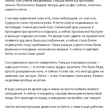
сейчас стул у меня ежедневный. Раньше меня эта проблема
сильно беспокоила, бывали запоры дня на два. Сейчас, конечно,
намного легче.
С ногами изменения тоже есть, пока небольшие, но они есть.
Судороги стали случаться реже. Я легче хожу и поднимаюсь по
лестницам. У меня высокий этаж, сталинский дом, раньше я
проходила три пролёта и отдыхала, а сейчас прохожу всё быстрее
и меньше отдыхаю на этаже. По венам тоже сдвиги: на правой ноге
появился зуд, вена была расслабленная, а сейчас стала более
подтянутой, тонус прибавился. Также раньше у меня стопы были
влажные и холодные, носки вечно мокрые. А сейчас я чувствую
тепло, и носки стали сухие!
Присоединяйтесь к
Сон изменился просто невероятно. Раньше я вставала ночью —
один раз точно, — и потом очень трудно засыпала. Это была беда,
нашей программе, чтобы
просто разорванная ночь. А сейчас я сплю так, что иногда даже не
восстановить здоровье
замечаю, как заснула. Легла — и всё. И вставать стала реже, бывает,
неделями вообще не встаю.
без лекарств и походов в
поликлинику
И ещё: раньше во время еды я никак не могла поймать момент
насыщения. А сейчас я наедаюсь гораздо меньшим количеством
пищи. Всё приходит в норму, в заводские настройки, как говорят.
Программа восстановления здоровья
Частое мочеиспускание днём пока остаётся, с этим я ещё работаю.