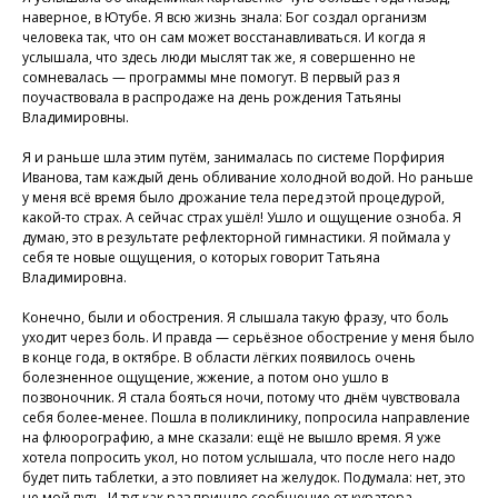
наверное, в Ютубе. Я всю жизнь знала: Бог создал организм
человека так, что он сам может восстанавливаться. И когда я
услышала, что здесь люди мыслят так же, я совершенно не
сомневалась — программы мне помогут. В первый раз я
поучаствовала в распродаже на день рождения Татьяны
Владимировны.
Я и раньше шла этим путём, занималась по системе Порфирия
Иванова, там каждый день обливание холодной водой. Но раньше
у меня всё время было дрожание тела перед этой процедурой,
какой-то страх. А сейчас страх ушёл! Ушло и ощущение озноба. Я
думаю, это в результате рефлекторной гимнастики. Я поймала у
себя те новые ощущения, о которых говорит Татьяна
Владимировна.
Конечно, были и обострения. Я слышала такую фразу, что боль
уходит через боль. И правда — серьёзное обострение у меня было
в конце года, в октябре. В области лёгких появилось очень
болезненное ощущение, жжение, а потом оно ушло в
позвоночник. Я стала бояться ночи, потому что днём чувствовала
себя более-менее. Пошла в поликлинику, попросила направление
на флюорографию, а мне сказали: ещё не вышло время. Я уже
хотела попросить укол, но потом услышала, что после него надо
будет пить таблетки, а это повлияет на желудок. Подумала: нет, это
не мой путь. И тут как раз пришло сообщение от куратора —