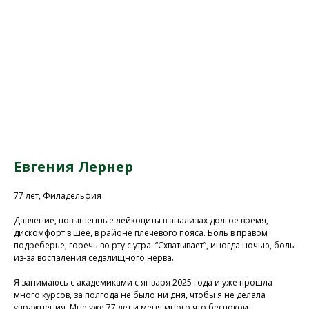
Евгения Лернер
77 лет, Филадельфия
Давление, повышенные лейкоциты в анализах долгое время,
дискомфорт в шее, в районе плечевого пояса. Боль в правом
подреберье, горечь во рту с утра. “Схватывает”, иногда ночью, боль
из-за воспаления седалищного нерва.
Я занимаюсь с академиками с января 2025 года и уже прошла
много курсов, за полгода не было ни дня, чтобы я не делала
упражнения. Мне уже 77 лет и меня много что беспокоит.