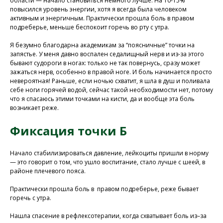
области — начало становиться немного лучше. На 10-15%
повысился уровень энергии, хотя я всегда была человеком
активным и энергичным. Практически прошла боль в правом
подреберье, меньше беспокоит горечь во рту с утра.
Я безумно благодарна академикам за “поясничные” точки на
запястье. У меня давно воспален седалищный нерв и из-за этого
бывают судороги в ногах: только не так повернусь, сразу может
Присоединяйтесь к
зажаться нерв, особенно в правой ноге. И боль начинается просто
нашей программе, чтобы
невероятная! Раньше, если ночью схватит, я шла в душ и поливала
себе ноги горячей водой, сейчас такой необходимости нет, потому
восстановить здоровье
что я спасаюсь этими точками на кисти, да и вообще эта боль
без лекарств и походов в
возникает реже.
поликлинику
Фиксация точки Б
Начало стабилизироваться давление, лейкоциты пришли в норму
Программа восстановления здоровья
— это говорит о том, что ушло воспитание, стало лучше с шеей, в
районе плечевого пояса.
Практически прошла боль в правом подреберье, реже бывает
горечь с утра.
Нашла спасение в рефлексотерапии, когда схватывает боль из–за