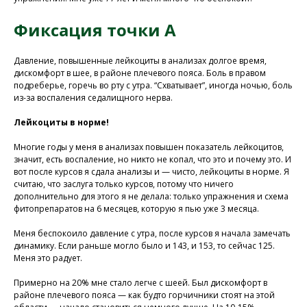
Фиксация точки А
Давление, повышенные лейкоциты в анализах долгое время,
дискомфорт в шее, в районе плечевого пояса. Боль в правом
подреберье, горечь во рту с утра. “Схватывает”, иногда ночью, боль
из-за воспаления седалищного нерва.
Лейкоциты в норме!
Многие годы у меня в анализах повышен показатель лейкоцитов,
значит, есть воспаление, но никто не копал, что это и почему это. И
вот после курсов я сдала анализы и — чисто, лейкоциты в норме. Я
считаю, что заслуга только курсов, потому что ничего
дополнительно для этого я не делала: только упражнения и схема
фитопрепаратов на 6 месяцев, которую я пью уже 3 месяца.
Меня беспокоило давление с утра, после курсов я начала замечать
динамику. Если раньше могло было и 143, и 153, то сейчас 125.
Меня это радует.
Примерно на 20% мне стало легче с шеей. Был дискомфорт в
районе плечевого пояса — как будто горчичники стоят на этой