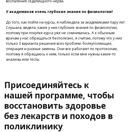
воспаления седалищного нерва.
У академиков очень глубокие знания по физиологии!
До того, как пойти на курсы, я наблюдала за академиками пару лет.
Слушала, видела, какие у них глубокие знания по физиологии,
поэтому при покупке курса уже не сомневалась. А к обычным
врачам у нас обращаться бесполезно, я считаю, потому что у них
У Вас остались вопросы?
только 3 варианта решения всех проблем: болеутоляющее,
Хотите проконсультироваться
операция и разные замены. Они все работают по протоколам,
с нашим специалистом?
поэтому я обращаюсь к ним, только если мне нужны какие-то
анализы или тесты.
Напишите нам в службу заботы
Задать вопрос