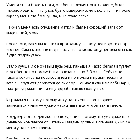
У меня стали болеть ноги, особенно левая нога в колене, было
тяжело ходить — ногу как будто выворачивало в колене — и после
курса у меня эта боль ушла, мне стало легче.
Также у меня есть опущение матки и был нехороший запах от
выделений, мочи.
После того, как я выполнила программу, запах ушел и до сих пор
его нет. Сама матка не поднялась, но по моим ощущениям она как
будто подтянулась.
Стало лучше и с мочевым пузырем. Раньше я часто бегала в туалет
и особенно по ночам: бывало вставала по 2-3 раза. Сейчас нет
такого количества позывов днем и по ночам я практически не
встаю. Результат держится до сих пор! Сейчас я слушаю вебинары,
смотрю упражнения и еще дорабатываю свой успех!
К врачам я не хожу, потому что у нас очень сложно даже
записаться к ним — нужно месяц пытаться, чтобы взять талон.
Я жду курс от академиков по похудению, потому что уже даже на 7-
дневном комплексе от Татьяны Владимировны я скинула 3,2 кг и у
меня ушло 4 см в талии.
Вообще я всегда была стройной и стала поправляться после ухода