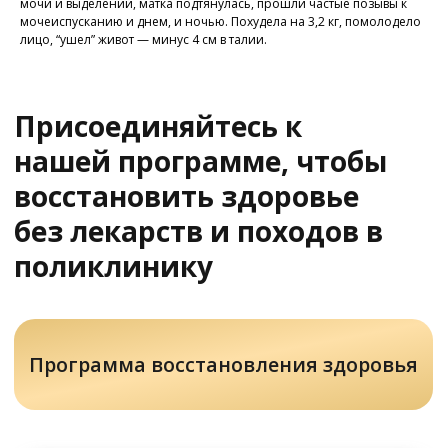
мочи и выделений, матка подтянулась, прошли частые позывы к
мочеиспусканию и днем, и ночью. Похудела на 3,2 кг, помолодело
У Вас остались вопросы?
лицо, “ушел” живот — минус 4 см в талии.
Хотите проконсультироваться
с нашим специалистом?
Напишите нам в службу заботы
Задать вопрос