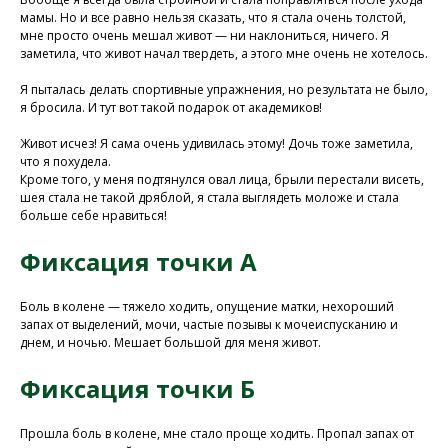
мамы. Но и все равно нельзя сказать, что я стала очень толстой,
Присоединяйтесь к
мне просто очень мешал живот — ни наклониться, ничего. Я
нашей программе, чтобы
заметила, что живот начал твердеть, а этого мне очень не хотелось.
восстановить здоровье
Я пыталась делать спортивные упражнения, но результата не было,
без лекарств и походов в
я бросила. И тут вот такой подарок от академиков!
поликлинику
Живот исчез! Я сама очень удивилась этому! Дочь тоже заметила,
что я похудела.
Кроме того, у меня подтянулся овал лица, брыли перестали висеть,
Программа восстановления здоровья
шея стала не такой дряблой, я стала выглядеть моложе и стала
больше себе нравиться!
Фиксация точки А
Боль в колене — тяжело ходить, опущение матки, нехороший
запах от выделений, мочи, частые позывы к мочеиспусканию и
днем, и ночью. Мешает большой для меня живот.
Фиксация точки Б
Прошла боль в колене, мне стало проще ходить. Пропал запах от