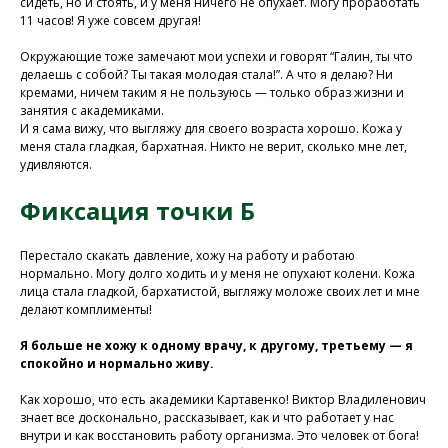
сидеть, но и стоять, и у меня ничего не опухает. Могу проработать
поликлинику
11 часов! Я уже совсем другая!
Окружающие тоже замечают мои успехи и говорят “Галин, ты что
делаешь с собой? Ты такая молодая стала!”. А что я делаю? Ни
Программа восстановления здоровья
кремами, ничем таким я не пользуюсь — только образ жизни и
занятия с академиками.
И я сама вижу, что выгляжу для своего возраста хорошо. Кожа у
меня стала гладкая, бархатная. Никто не верит, сколько мне лет,
удивляются.
Фиксация точки Б
Перестало скакать давление, хожу на работу и работаю
нормально. Могу долго ходить и у меня не опухают колени. Кожа
лица стала гладкой, бархатистой, выгляжу моложе своих лет и мне
делают комплименты!
Я больше не хожу к одному врачу, к другому, третьему — я
У Вас остались вопросы?
спокойно и нормально живу.
Хотите проконсультироваться
с нашим специалистом?
Как хорошо, что есть академики Картавенко! Виктор Владиленович
знает все досконально, рассказывает, как и что работает у нас
Напишите нам в службу заботы
внутри и как восстановить работу организма. Это человек от бога!