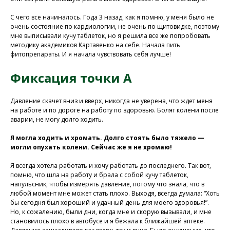
С чего все начиналось. Года 3 назад, как я помню, у меня было не
очень состояние по кардиологии, не очень по щитовидке, поэтому
мне выписывали кучу таблеток, но я решила все же попробовать
методику академиков Картавенко на себе. Начала пить
фитопрепараты. И я начала чувствовать себя лучше!
Фиксация точки А
Давление скачет вниз и вверх, никогда не уверена, что ждет меня
на работе и по дороге на работу по здоровью. Болят колени после
аварии, не могу долго ходить.
Я могла ходить и хромать. Долго стоять было тяжело —
могли опухать колени. Сейчас же я не хромаю!
Я всегда хотела работать и хочу работать до последнего. Так вот,
помню, что шла на работу и брала с собой кучу таблеток,
напульсник, чтобы измерять давление, потому что знала, что в
любой момент мне может стать плохо. Выходя, всегда думала: “Хоть
бы сегодня был хороший и удачный день для моего здоровья!”.
Но, к сожалению, были дни, когда мне и скорую вызывали, и мне
становилось плохо в автобусе и я бежала к ближайшей аптеке.