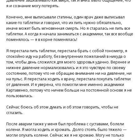
Давление зашкаливало как вверх, так и вниз. Было ощущение, что
я и сознание могу потерять.
Конечно, мне выписывали статины, один врач даже выписывал
какие-то таблетки и говорил, что их пить нужно обязательно,
иначе может быть мгновенная смерть. Но я старалась не пить все
таблетки. А когда я начала заниматься с академики, так все вообще
поменялось — я в корне поменялась!
Я перестала пить таблетки, перестала брать с собой тонометр, я
спокойно иду на работу, без внутренних пожеланий в никуда о
том, чтобы день сложился для моего здоровья удачно. Верхнее и
нижнее давление нормализовались и я это чувствую по своему
состоянию, потому что не обращаю внимание ни на давление, ни
на пульс. Я перестала ходить к врачу, перестала покупать таблетки
от давления. И я уверена, что помогли мне именно академики
Картавенко, потому что ничем больше на постоянной основе я не
пользовалась.
Сейчас боюсь об этом думать и об этом говорить, чтобы не
Присоединяйтесь к
сглазить.
нашей программе, чтобы
После аварии также у меня был проблема с суставами, болели
восстановить здоровье
колени. Я могла ходить и хромать. Долго стоять было тяжело —
без лекарств и походов в
могли опухать колени. Сейчас же я не хромаю. Могу не только