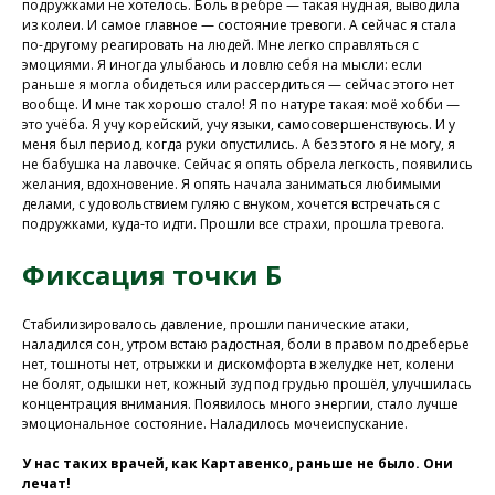
подружками не хотелось. Боль в ребре — такая нудная, выводила
из колеи. И самое главное — состояние тревоги. А сейчас я стала
по-другому реагировать на людей. Мне легко справляться с
эмоциями. Я иногда улыбаюсь и ловлю себя на мысли: если
Присоединяйтесь к
раньше я могла обидеться или рассердиться — сейчас этого нет
вообще. И мне так хорошо стало! Я по натуре такая: моё хобби —
нашей программе, чтобы
это учёба. Я учу корейский, учу языки, самосовершенствуюсь. И у
восстановить здоровье
меня был период, когда руки опустились. А без этого я не могу, я
не бабушка на лавочке. Сейчас я опять обрела легкость, появились
без лекарств и походов в
желания, вдохновение. Я опять начала заниматься любимыми
поликлинику
делами, с удовольствием гуляю с внуком, хочется встречаться с
подружками, куда-то идти. Прошли все страхи, прошла тревога.
Фиксация точки Б
Программа восстановления здоровья
Стабилизировалось давление, прошли панические атаки,
наладился сон, утром встаю радостная, боли в правом подреберье
нет, тошноты нет, отрыжки и дискомфорта в желудке нет, колени
не болят, одышки нет, кожный зуд под грудью прошёл, улучшилась
концентрация внимания. Появилось много энергии, стало лучше
эмоциональное состояние. Наладилось мочеиспускание.
У нас таких врачей, как Картавенко, раньше не было. Они
лечат!