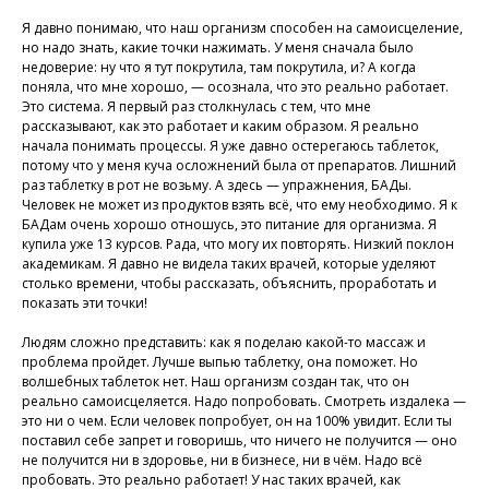
Я давно понимаю, что наш организм способен на самоисцеление,
но надо знать, какие точки нажимать. У меня сначала было
недоверие: ну что я тут покрутила, там покрутила, и? А когда
У Вас остались вопросы?
поняла, что мне хорошо, — осознала, что это реально работает.
Это система. Я первый раз столкнулась с тем, что мне
Хотите проконсультироваться
рассказывают, как это работает и каким образом. Я реально
с нашим специалистом?
начала понимать процессы. Я уже давно остерегаюсь таблеток,
Напишите нам в службу заботы
потому что у меня куча осложнений была от препаратов. Лишний
раз таблетку в рот не возьму. А здесь — упражнения, БАДы.
Человек не может из продуктов взять всё, что ему необходимо. Я к
Задать вопрос
БАДам очень хорошо отношусь, это питание для организма. Я
купила уже 13 курсов. Рада, что могу их повторять. Низкий поклон
академикам. Я давно не видела таких врачей, которые уделяют
столько времени, чтобы рассказать, объяснить, проработать и
показать эти точки!
Людям сложно представить: как я поделаю какой-то массаж и
проблема пройдет. Лучше выпью таблетку, она поможет. Но
волшебных таблеток нет. Наш организм создан так, что он
реально самоисцеляется. Надо попробовать. Смотреть издалека —
это ни о чем. Если человек попробует, он на 100% увидит. Если ты
поставил себе запрет и говоришь, что ничего не получится — оно
не получится ни в здоровье, ни в бизнесе, ни в чём. Надо всё
пробовать. Это реально работает! У нас таких врачей, как