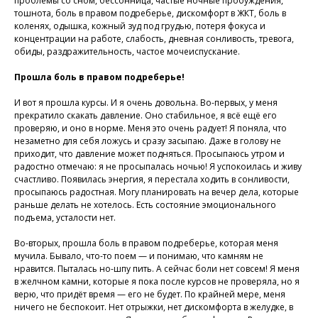
проблемы со сном, бессонница, частые ночные пробуждения,
тошнота, боль в правом подреберье, дискомфорт в ЖКТ, боль в
коленях, одышка, кожный зуд под грудью, потеря фокуса и
концентрации на работе, слабость, дневная сонливость, тревога,
обиды, раздражительность, частое мочеиспускание.
Прошла боль в правом подреберье!
И вот я прошла курсы. И я очень довольна. Во-первых, у меня
прекратило скакать давление. Оно стабильное, я всё ещё его
проверяю, и оно в норме. Меня это очень радует! Я поняла, что
незаметно для себя ложусь и сразу засыпаю. Даже в голову не
приходит, что давление может подняться. Просыпаюсь утром и
радостно отмечаю: я не просыпалась ночью! Я успокоилась и живу
счастливо. Появилась энергия, я перестала ходить в сонливости,
просыпаюсь радостная. Могу планировать на вечер дела, которые
раньше делать не хотелось. Есть состояние эмоционального
подъема, усталости нет.
Во-вторых, прошла боль в правом подреберье, которая меня
мучила. Бывало, что-то поем — и понимаю, что камням не
нравится. Пыталась но-шпу пить. А сейчас боли нет совсем! Я меня
в желчном камни, которые я пока после курсов не проверяла, но я
верю, что придёт время — его не будет. По крайней мере, меня
ничего не беспокоит. Нет отрыжки, нет дискомфорта в желудке, в