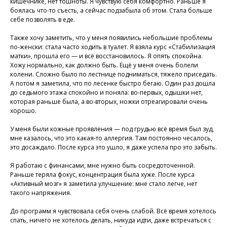
кишечнике, нет тошноты. Я чувствую себя комфортно. Раньше я
боялась что-то съесть, а сейчас подзабыла об этом. Стала больше
себе позволять в еде.
Также хочу заметить, что у меня появились небольшие проблемы
по-женски: стала часто ходить в туалет. Я взяла курс «Стабилизация
матки», прошла его — и всё восстановилось. Я опять спокойна.
Хожу нормально, как должно быть. Ещё у меня очень болели
колени. Сложно было по лестнице подниматься, тяжело приседать.
А потом я заметила, что по лесенке быстро бегаю. Один раз дошла
до седьмого этажа спокойно и поняла: во-первых, одышки нет,
которая раньше была, а во-вторых, ножки отреагировали очень
хорошо.
У меня были кожные проявления — под грудью всё время был зуд,
мне казалось, что это какая-то аллергия. Там постоянно чесалось,
это досаждало. После курса это ушло, я даже успела про это забыть.
Я работаю с финансами, мне нужно быть сосредоточенной.
Раньше теряла фокус, концентрация была хуже. После курса
«Активный мозг» я заметила улучшение: мне стало легче, нет
такого напряжения.
До программ я чувствовала себя очень слабой. Всё время хотелось
спать, ничего не хотелось делать, никуда идти, даже встречаться с