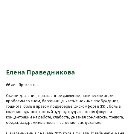
Елена Праведникова
66 лет, Ярославль
Скачки давления, повышенное давление, панические атаки,
проблемы со сном, бессонница, частые ночные пробуждения,
тошнота, боль в правом подреберье, дискомфорт в ЖКТ, боль в
коленях, одышка, кожный зуд под грудью, потеря фокуса и
концентрации на работе, слабость, дневная сонливость, тревога,
обиды, раздражительность, частое мочеиспускание.
С академиками я с начала 2025 года. Слушала их вебинары, меня