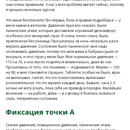
они очень привлекли. У нас у всех проблем хватает сейчас, поэтому
я прошла несколько курсов.
Что меня беспокоило? Во-первых, боль в правом подреберье — у
меня камни в желчном. Давление прыгало-скакало. Были
панические атаки, которые доставляли огромный дискомфорт,
особенно этот вечерний страх. Я очень плохо спала, была
практически бессонница. Просыпалась за ночь несколько раз и
мерила давление. Состояние было паническое: мне надо
отслеживать давление, потому что мои мама и бабушка ушли от
инсульта, и этот страх у меня был. Моё нормальное давление —
115 на 70, а оно могло подняться моментально, даже во сне.
Просыпаюсь от того, что понимаю — поднимается. Меряю — 150
на 90, и мне становится страшно. Таблеток особых не было, врач
не выписывал, считал, что это психосоматика, выписывал
успокоительное. Но это мучило каждый день. Бывало, часа 2-3
ночью не могу уснуть, пока себя не приведу в порядок. Малейшее
волнение — на работе, дома — и к вечеру я боялась ложиться
спать. Неприятное состояние.
Фиксация точки А
Скачки давления, повышенное давление, панические атаки,