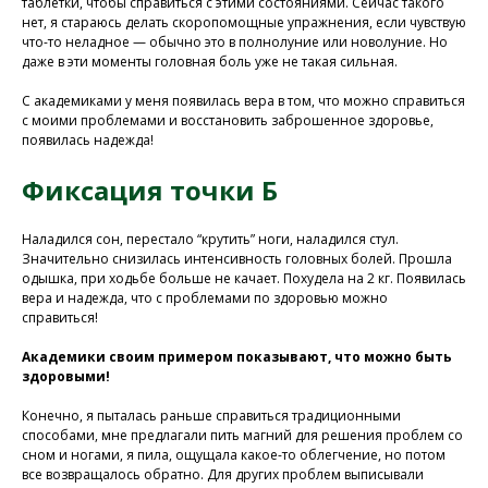
таблетки, чтобы справиться с этими состояниями. Сейчас такого
нет, я стараюсь делать скоропомощные упражнения, если чувствую
что-то неладное — обычно это в полнолуние или новолуние. Но
даже в эти моменты головная боль уже не такая сильная.
Присоединяйтесь к
нашей программе, чтобы
С академиками у меня появилась вера в том, что можно справиться
с моими проблемами и восстановить заброшенное здоровье,
восстановить здоровье
появилась надежда!
без лекарств и походов в
поликлинику
Фиксация точки Б
Наладился сон, перестало “крутить” ноги, наладился стул.
Программа восстановления здоровья
Значительно снизилась интенсивность головных болей. Прошла
одышка, при ходьбе больше не качает. Похудела на 2 кг. Появилась
вера и надежда, что с проблемами по здоровью можно
справиться!
Академики своим примером показывают, что можно быть
здоровыми!
Конечно, я пыталась раньше справиться традиционными
способами, мне предлагали пить магний для решения проблем со
сном и ногами, я пила, ощущала какое-то облегчение, но потом
все возвращалось обратно. Для других проблем выписывали