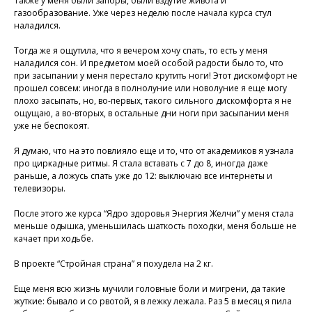
Также у меня были запоры, были вздутие живота и
газообразование. Уже через неделю после начала курса стул
наладился.
Тогда же я ощутила, что я вечером хочу спать, то есть у меня
наладился сон. И предметом моей особой радости было то, что
при засыпании у меня перестало крутить ноги! Этот дискомфорт не
прошел совсем: иногда в полнолуние или новолуние я еще могу
плохо засыпать, но, во-первых, такого сильного дискомфорта я не
ощущаю, а во-вторых, в остальные дни ноги при засыпании меня
уже не беспокоят.
Я думаю, что на это повлияло еще и то, что от академиков я узнала
про циркадные ритмы. Я стала вставать с 7 до 8, иногда даже
раньше, а ложусь спать уже до 12: выключаю все интернеты и
телевизоры.
После этого же курса “Ядро здоровья Энергия Желчи” у меня стала
меньше одышка, уменьшилась шаткость походки, меня больше не
качает при ходьбе.
В проекте “Стройная страна” я похудела на 2 кг.
Еще меня всю жизнь мучили головные боли и мигрени, да такие
жуткие: бывало и со рвотой, я в лежку лежала. Раз 5 в месяц я пила