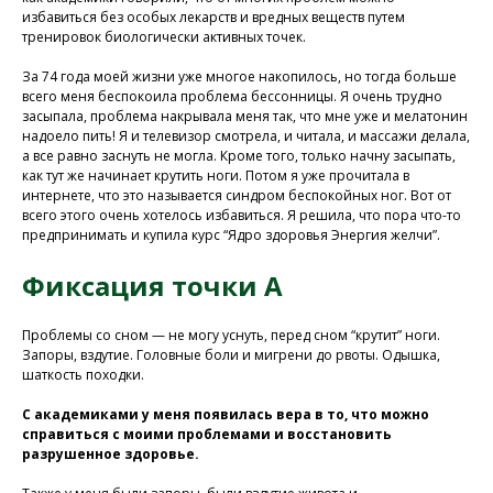
избавиться без особых лекарств и вредных веществ путем
тренировок биологически активных точек.
За 74 года моей жизни уже многое накопилось, но тогда больше
всего меня беспокоила проблема бессонницы. Я очень трудно
засыпала, проблема накрывала меня так, что мне уже и мелатонин
надоело пить! Я и телевизор смотрела, и читала, и массажи делала,
а все равно заснуть не могла. Кроме того, только начну засыпать,
как тут же начинает крутить ноги. Потом я уже прочитала в
интернете, что это называется синдром беспокойных ног. Вот от
всего этого очень хотелось избавиться. Я решила, что пора что-то
предпринимать и купила курс “Ядро здоровья Энергия желчи”.
Фиксация точки А
Проблемы со сном — не могу уснуть, перед сном “крутит” ноги.
Запоры, вздутие. Головные боли и мигрени до рвоты. Одышка,
шаткость походки.
С академиками у меня появилась вера в то, что можно
справиться с моими проблемами и восстановить
разрушенное здоровье.