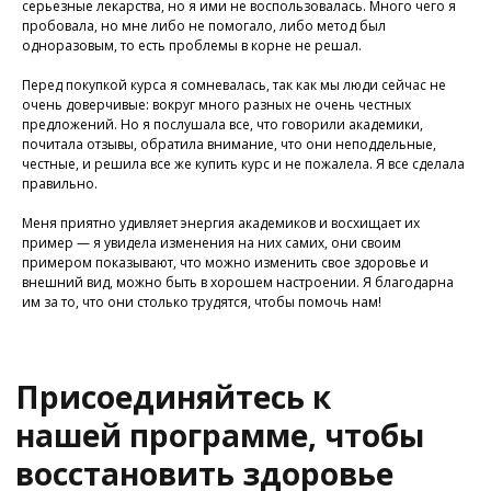
серьезные лекарства, но я ими не воспользовалась. Много чего я
пробовала, но мне либо не помогало, либо метод был
одноразовым, то есть проблемы в корне не решал.
У Вас остались вопросы?
Перед покупкой курса я сомневалась, так как мы люди сейчас не
Хотите проконсультироваться
очень доверчивые: вокруг много разных не очень честных
с нашим специалистом?
предложений. Но я послушала все, что говорили академики,
почитала отзывы, обратила внимание, что они неподдельные,
Напишите нам в службу заботы
честные, и решила все же купить курс и не пожалела. Я все сделала
правильно.
Задать вопрос
Меня приятно удивляет энергия академиков и восхищает их
пример — я увидела изменения на них самих, они своим
примером показывают, что можно изменить свое здоровье и
внешний вид, можно быть в хорошем настроении. Я благодарна
им за то, что они столько трудятся, чтобы помочь нам!