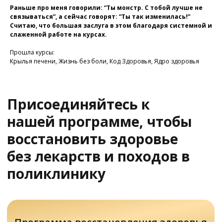
Раньше про меня говорили: “Ты монстр. С тобой лучше не
связываться”, а сейчас говорят: “Ты так изменилась!”
Считаю, что большая заслуга в этом благодаря системной и
Программа восстановления здоровья
слаженной работе на курсах.
Прошла курсы:
Крылья печени, Жизнь без боли, Код Здоровья, Ядро здоровья
У Вас остались вопросы?
Хотите проконсультироваться
с нашим специалистом?
Напишите нам в службу заботы