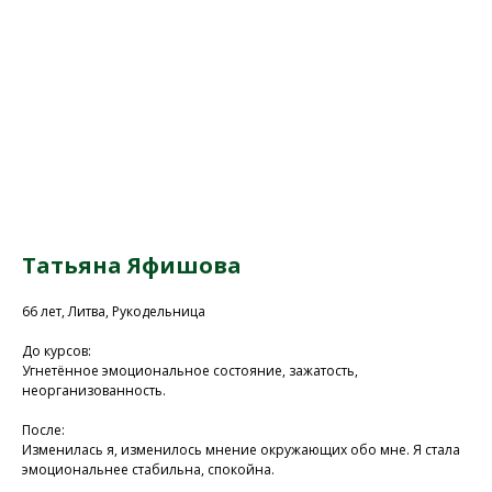
Татьяна Яфишова
66 лет, Литва, Рукодельница
До курсов:
Присоединяйтесь к
Угнетённое эмоциональное состояние, зажатость,
неорганизованность.
нашей программе, чтобы
восстановить здоровье
После:
Изменилась я, изменилось мнение окружающих обо мне. Я стала
без лекарств и походов в
эмоциональнее стабильна, спокойна.
поликлинику