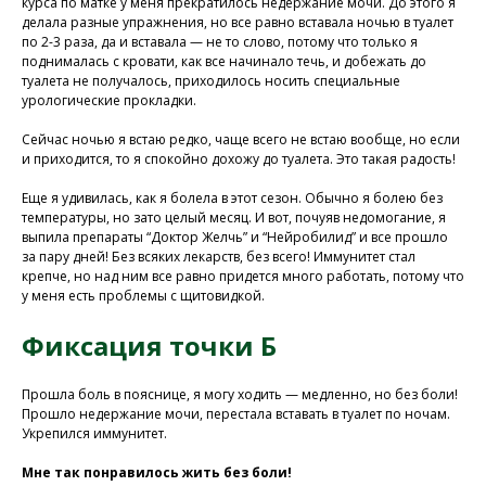
курса по матке у меня прекратилось недержание мочи. До этого я
поликлинику
делала разные упражнения, но все равно вставала ночью в туалет
по 2-3 раза, да и вставала — не то слово, потому что только я
поднималась с кровати, как все начинало течь, и добежать до
туалета не получалось, приходилось носить специальные
Программа восстановления здоровья
урологические прокладки.
Сейчас ночью я встаю редко, чаще всего не встаю вообще, но если
и приходится, то я спокойно дохожу до туалета. Это такая радость!
Еще я удивилась, как я болела в этот сезон. Обычно я болею без
температуры, но зато целый месяц. И вот, почуяв недомогание, я
выпила препараты “Доктор Желчь” и “Нейробилид” и все прошло
за пару дней! Без всяких лекарств, без всего! Иммунитет стал
крепче, но над ним все равно придется много работать, потому что
у меня есть проблемы с щитовидкой.
Фиксация точки Б
У Вас остались вопросы?
Прошла боль в пояснице, я могу ходить — медленно, но без боли!
Хотите проконсультироваться
Прошло недержание мочи, перестала вставать в туалет по ночам.
с нашим специалистом?
Укрепился иммунитет.
Напишите нам в службу заботы
Мне так понравилось жить без боли!