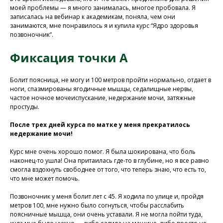
моей проблемы — я много занималась, многое пробовала. Я
записалась на вебинар к академикам, поняла, чем они
занимаются, мне понравилось я и купила курс “Ядро здоровья
позвоночник”.
Фиксация точки А
Болит поясница, не могу и 100 метров пройти нормально, отдает в
ноги, спазмированы ягодичные мышцы, седалищные нервы,
частое ночное мочеиспускание, недержание мочи, затяжные
простуды.
После трех дней курса по матке у меня прекратилось
недержание мочи!
Курс мне очень хорошо помог. Я была шокирована, что боль
наконец-то ушла! Она притаилась где-то в глубине, но я все равно
смогла вздохнуть свободнее от того, что теперь знаю, что есть то,
что мне может помочь.
Позвоночник у меня болит лет с 45. Я ходила по улице и, пройдя
метров 100, мне нужно было согнуться, чтобы расслабить
поясничные мышца, они очень уставали. Я не могла пойти туда,