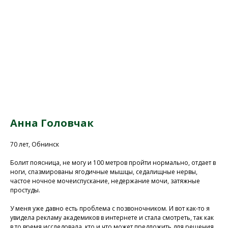
Анна Головчак
70 лет, Обнинск
Болит поясница, не могу и 100 метров пройти нормально, отдает в
ноги, спазмированы ягодичные мышцы, седалищные нервы,
частое ночное мочеиспускание, недержание мочи, затяжные
простуды.
У меня уже давно есть проблема с позвоночником. И вот как-то я
увидела рекламу академиков в интернете и стала смотреть, так как
в то время исследовала, кто и что может предложить для решения