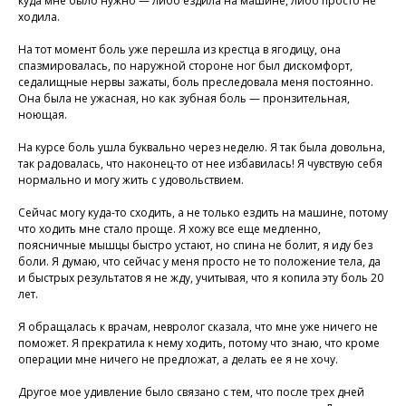
куда мне было нужно — либо ездила на машине, либо просто не
ходила.
На тот момент боль уже перешла из крестца в ягодицу, она
спазмировалась, по наружной стороне ног был дискомфорт,
седалищные нервы зажаты, боль преследовала меня постоянно.
Она была не ужасная, но как зубная боль — пронзительная,
ноющая.
На курсе боль ушла буквально через неделю. Я так была довольна,
так радовалась, что наконец-то от нее избавилась! Я чувствую себя
нормально и могу жить с удовольствием.
Сейчас могу куда-то сходить, а не только ездить на машине, потому
что ходить мне стало проще. Я хожу все еще медленно,
поясничные мышцы быстро устают, но спина не болит, я иду без
боли. Я думаю, что сейчас у меня просто не то положение тела, да
и быстрых результатов я не жду, учитывая, что я копила эту боль 20
лет.
Присоединяйтесь к
Я обращалась к врачам, невролог сказала, что мне уже ничего не
поможет. Я прекратила к нему ходить, потому что знаю, что кроме
нашей программе, чтобы
операции мне ничего не предложат, а делать ее я не хочу.
восстановить здоровье
без лекарств и походов в
Другое мое удивление было связано с тем, что после трех дней