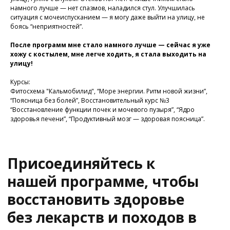
намного лучше — нет спазмов, наладился стул. Улучшилась
восстановить здоровье
ситуация с мочеиспусканием — я могу даже выйти на улицу, не
без лекарств и походов в
боясь “неприятностей”.
поликлинику
После программ мне стало намного лучше — сейчас я уже
хожу с костылем, мне легче ходить, я стала выходить на
улицу!
Программа восстановления здоровья
Курсы:
Фитосхема "Кальмобилид", “Море энергии. Ритм новой жизни”,
“Поясница без болей”, Восстановительный курс №3
“Восстановление функции почек и мочевого пузыря”, “Ядро
здоровья печени”, “Продуктивный мозг — здоровая поясница”.
У Вас остались вопросы?
Хотите проконсультироваться