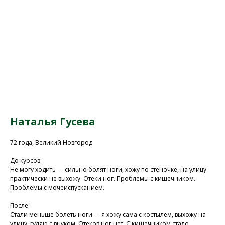
Наталья Гусева
72 года, Великий Новгород
До курсов:
Не могу ходить — сильно болят ноги, хожу по стеночке, на улицу
практически не выхожу. Отеки ног. Проблемы с кишечником.
Проблемы с мочеиспусканием.
После:
Присоединяйтесь к
Стали меньше болеть ноги — я хожу сама с костылем, выхожу на
нашей программе, чтобы
улицу, гуляю с внуком. Отеков ног нет. С кишечником стало