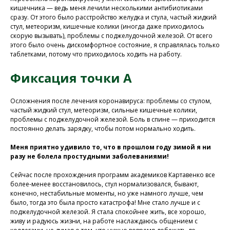
кишечника — ведь меня лечили несколькими антибиотиками
сразу. От этого было расстройство желудка и стула, частый жидкий
стул, метеоризм, кишечные колики (иногда даже приходилось
скорую вызывать), проблемы с поджелудочной железой. От всего
этого было очень дискомфортное состояние, я справлялась только
таблетками, потому что приходилось ходить на работу.
Фиксация точки А
Осложнения после лечения коронавируса: проблемы со стулом,
частый жидкий стул, метеоризм, сильные кишечные колики,
проблемы с поджелудочной железой. Боль в спине — приходится
постоянно делать зарядку, чтобы потом нормально ходить.
Меня приятно удивило то, что в прошлом году зимой я ни
разу не болела простудными заболеваниями!
Сейчас после прохождения программ академиков Картавенко все
более-менее восстановилось, стул нормализовался, бывают,
конечно, нестабильные моменты, но уже намного лучше, чем
было, тогда это была просто катастрофа! Мне стало лучше и с
поджелудочной железой. Я стала спокойнее жить, все хорошо,
живу и радуюсь жизни, на работе наслаждаюсь общением с