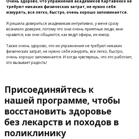
Очень здорово, что упражнения академиков Картавенко не
требуют никаких физических затрат, не нужно себя
изнурять, все легко, быстро, очень хорошо запоминается.
Я решила довериться академикам интуитивно, у меня сразу
возникло доверие, потому что они очень приятные люди, мне
нравится, как они общаются, как ведут эфиры, их юмор.
У Вас остались вопросы?
Также очень здорово, что их упражнения не требуют никаких
Хотите проконсультироваться
физических затрат, не нужно себя изнурять, все легко, быстро,
с нашим специалистом?
очень хорошо запоминается. И когда чувствуешь, что это работает,
это вызывает радость!
Напишите нам в службу заботы
Задать вопрос