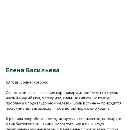
Елена Васильева
63 года, Солнечногорск
Осложнения после лечения коронавируса: проблемы со стулом,
частый жидкий стул, метеоризм, сильные кишечные колики,
проблемы с поджелудочной железой. Боль в спине — приходится
постоянно делать зарядку, чтобы потом нормально ходить.
Я решила попробовать метод академиков Картавенко, потому что
меня беспокоил кишечник. После того, как я в 2020 году
переболела коронавирусом, у меня сильно подкосилась флора