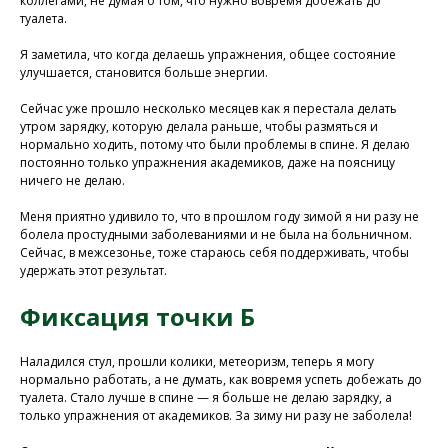
коллегами, не думая о том, что нужно вовремя добежать до
туалета.
Я заметила, что когда делаешь упражнения, общее состояние
улучшается, становится больше энергии.
Сейчас уже прошло несколько месяцев как я перестала делать
утром зарядку, которую делала раньше, чтобы размяться и
Присоединяйтесь к
нормально ходить, потому что были проблемы в спине. Я делаю
нашей программе, чтобы
постоянно только упражнения академиков, даже на поясницу
ничего не делаю.
восстановить здоровье
без лекарств и походов в
Меня приятно удивило то, что в прошлом году зимой я ни разу не
болела простудными заболеваниями и не была на больничном.
поликлинику
Сейчас, в межсезонье, тоже стараюсь себя поддерживать, чтобы
удержать этот результат.
Фиксация точки Б
Программа восстановления здоровья
Наладился стул, прошли колики, метеоризм, теперь я могу
нормально работать, а не думать, как вовремя успеть добежать до
туалета. Стало лучше в спине — я больше не делаю зарядку, а
только упражнения от академиков. За зиму ни разу не заболела!