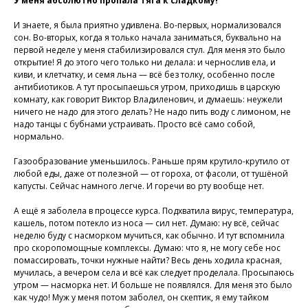
У меня абсолютно пропала тяга к сладкому!
И знаете, я была приятно удивлена. Во-первых, нормализовался
сон. Во-вторых, когда я только начала заниматься, буквально на
первой неделе у меня стабилизировался стул. Для меня это было
открытие! Я до этого чего только ни делала: и чернослив ела, и
киви, и клетчатку, и семя льна — всё без толку, особенно после
антибиотиков. А тут просыпаешься утром, приходишь в царскую
комнату, как говорит Виктор Владиленович, и думаешь: неужели
ничего не надо для этого делать? Не надо пить воду с лимоном, не
надо танцы с бубнами устраивать. Просто всё само собой,
нормально.
Газообразование уменьшилось. Раньше прям крутило-крутило от
любой еды, даже от полезной — от гороха, от фасоли, от тушёной
капусты. Сейчас намного легче. И горечи во рту вообще нет.
А ещё я заболела в процессе курса. Подхватила вирус, температура,
кашель, потом потекло из носа — сил нет. Думаю: ну всё, сейчас
неделю буду с насморком мучиться, как обычно. И тут вспомнила
про скоропомощные комплексы. Думаю: что я, не могу себе нос
помассировать, точки нужные найти? Весь день ходила красная,
мучилась, а вечером села и всё как следует проделала. Просыпаюсь
утром — насморка нет. И больше не появлялся. Для меня это было
как чудо! Муж у меня потом заболел, он скептик, я ему тайком