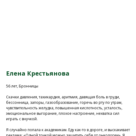
Елена Крестьянова
56 лет, Бронницы
Скачки давления, тахикардия, аритмия, давящая боль в груди,
бессонница, запоры, газообразование, горечь во рту по утрам,
чувствительность желудка, повышенная кислотность, усталость,
эмоциональное выгорание, плохое настроение, нехватка сил
играть с внучкой.
Я случайно попала к академикам. Еду как-то в дороге, и выскакивает
реклама: «Одной точкой можно защитить себя от онкологии». Я