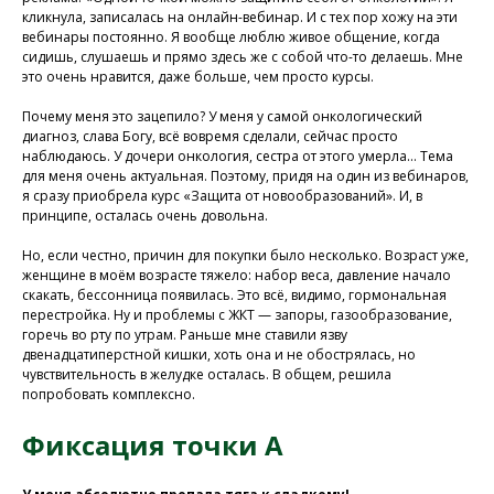
кликнула, записалась на онлайн-вебинар. И с тех пор хожу на эти
вебинары постоянно. Я вообще люблю живое общение, когда
сидишь, слушаешь и прямо здесь же с собой что-то делаешь. Мне
это очень нравится, даже больше, чем просто курсы.
Почему меня это зацепило? У меня у самой онкологический
диагноз, слава Богу, всё вовремя сделали, сейчас просто
наблюдаюсь. У дочери онкология, сестра от этого умерла… Тема
для меня очень актуальная. Поэтому, придя на один из вебинаров,
я сразу приобрела курс «Защита от новообразований». И, в
принципе, осталась очень довольна.
Но, если честно, причин для покупки было несколько. Возраст уже,
женщине в моём возрасте тяжело: набор веса, давление начало
скакать, бессонница появилась. Это всё, видимо, гормональная
перестройка. Ну и проблемы с ЖКТ — запоры, газообразование,
горечь во рту по утрам. Раньше мне ставили язву
двенадцатиперстной кишки, хоть она и не обострялась, но
чувствительность в желудке осталась. В общем, решила
попробовать комплексно.
Фиксация точки А