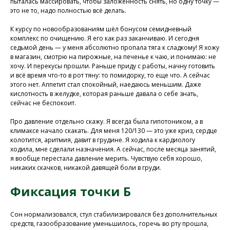
пыталась массировать, чтобы заложенность снять, но одну точку —
это не то, надо полностью всё делать.
К курсу по новообразованиям шёл бонусом семидневный
комплекс по очищению. Я его как раз заканчиваю. И сегодня
седьмой день — у меня абсолютно пропала тяга к сладкому! Я хожу
в магазин, смотрю на пирожные, на печенье к чаю, и понимаю: не
хочу. И перекусы прошли. Раньше приду с работы, начну готовить
и всё время что-то в рот тяну: то помидорку, то еще что. А сейчас
этого нет. Аппетит стал спокойный, наедаюсь меньшим. Даже
кислотность в желудке, которая раньше давала о себе знать,
сейчас не беспокоит.
Присоединяйтесь к
Про давление отдельно скажу. Я всегда была гипотоником, а в
нашей программе, чтобы
климаксе начало скакать. Для меня 120/130 — это уже криз, сердце
колотится, аритмия, давит в грудине. Я ходила к кардиологу
восстановить здоровье
ходила, мне сделали назначения. А сейчас, после месяца занятий,
без лекарств и походов в
я вообще перестала давление мерить. Чувствую себя хорошо,
никаких скачков, никакой давящей боли в груди.
поликлинику
Фиксация точки Б
Программа восстановления здоровья
Сон нормализовался, стул стабилизировался без дополнительных
средств, газообразование уменьшилось, горечь во рту прошла,