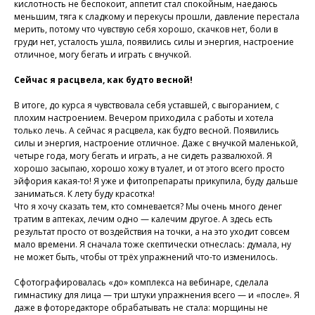
кислотность не беспокоит, аппетит стал спокойным, наедаюсь
меньшим, тяга к сладкому и перекусы прошли, давление перестала
мерить, потому что чувствую себя хорошо, скачков нет, боли в
груди нет, усталость ушла, появились силы и энергия, настроение
отличное, могу бегать и играть с внучкой.
Сейчас я расцвела, как будто весной!
В итоге, до курса я чувствовала себя уставшей, с выгоранием, с
плохим настроением. Вечером приходила с работы и хотела
только лечь. А сейчас я расцвела, как будто весной. Появились
силы и энергия, настроение отличное. Даже с внучкой маленькой,
четыре года, могу бегать и играть, а не сидеть развалюхой. Я
У Вас остались вопросы?
хорошо засыпаю, хорошо хожу в туалет, и от этого всего просто
Хотите проконсультироваться
эйфория какая-то! Я уже и фитопрепараты прикупила, буду дальше
с нашим специалистом?
заниматься. К лету буду красотка!
Что я хочу сказать тем, кто сомневается? Мы очень много денег
Напишите нам в службу заботы
тратим в аптеках, лечим одно — калечим другое. А здесь есть
результат просто от воздействия на точки, а на это уходит совсем
мало времени. Я сначала тоже скептически отнеслась: думала, ну
Задать вопрос
не может быть, чтобы от трёх упражнений что-то изменилось.
Сфотографировалась «до» комплекса на вебинаре, сделала
гимнастику для лица — три штуки упражнения всего — и «после». Я
даже в фоторедакторе обрабатывать не стала: морщины не