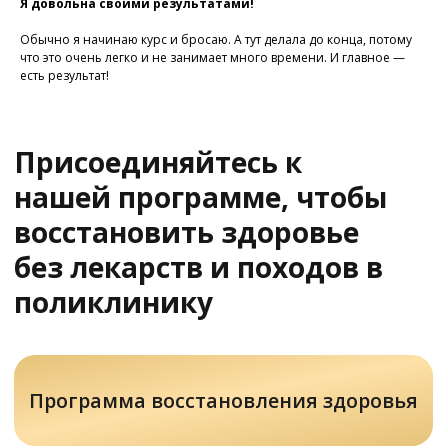
Я довольна своими результатами!
Обычно я начинаю курс и бросаю. А тут делала до конца, потому
У Вас остались вопросы?
что это очень легко и не занимает много времени. И главное —
Хотите проконсультироваться
есть результат!
с нашим специалистом?
Напишите нам в службу заботы
Задать вопрос