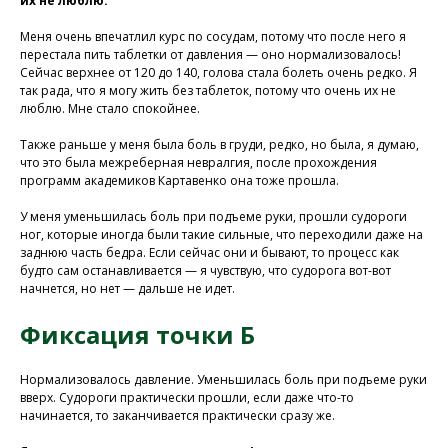
их не люблю.
Меня очень впечатлил курс по сосудам, потому что после него я
Присоединяйтесь к
перестала пить таблетки от давления — оно нормализовалось!
нашей программе, чтобы
Сейчас верхнее от 120 до 140, голова стала болеть очень редко. Я
так рада, что я могу жить без таблеток, потому что очень их не
восстановить здоровье
люблю. Мне стало спокойнее.
без лекарств и походов в
Также раньше у меня была боль в груди, редко, но была, я думаю,
поликлинику
что это была межреберная невралгия, после прохождения
программ академиков Картавенко она тоже прошла.
У меня уменьшилась боль при подъеме руки, прошли судороги
Программа восстановления здоровья
ног, которые иногда были такие сильные, что переходили даже на
заднюю часть бедра. Если сейчас они и бывают, то процесс как
будто сам останавливается — я чувствую, что судорога вот-вот
начнется, но нет — дальше не идет.
Фиксация точки Б
Нормализовалось давление. Уменьшилась боль при подъеме руки
вверх. Судороги практически прошли, если даже что-то
начинается, то заканчивается практически сразу же.