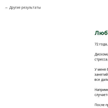
Другие результаты
Люб
72 года
Дискомф
стресса.
У меня 
занятий
все дал
Наприме
случает
После п