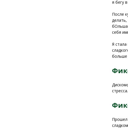
я бегу 
После к
делать,
бОльшая
себя им
Я стала
сладког
больше 
Фик
Дискомф
стресса.
Фик
Прошел 
сладком