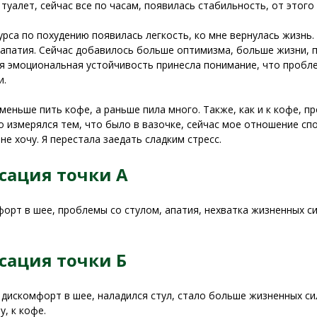
в туалет, сейчас все по часам, появилась стабильность, от этог
урса по похудению появилась легкость, ко мне вернулась жизнь
 апатия. Сейчас добавилось больше оптимизма, больше жизни, 
 эмоциональная устойчивость принесла понимание, что пробле
и.
 меньше пить кофе, а раньше пила много. Также, как и к кофе, 
о измерялся тем, что было в вазочке, сейчас мое отношение спо
не хочу. Я перестала заедать сладким стресс.
сация точки А
орт в шее, проблемы со стулом, апатия, нехватка жизненных сил
сация точки Б
дискомфорт в шее, наладился стул, стало больше жизненных си
у, к кофе.