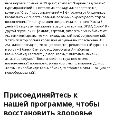
Присоединяйтесь к
перезагрузка обмена за 29 дней”, комплекс “Первые результаты”:
нашей программе, чтобы
курс упражнений + 1 фитосхема от Академиков Картавенко,
комплекс “Старт”: курс упражнений + 1 фитосхема от Академиков
восстановить здоровье
Картавенко x 2, “Восстановление пояснично-крестцового отдела
без лекарств и походов в
позвоночника” + консультация специалиста, интенсив “Как за 5
поликлинику
дней и 5 секунд активизировать защиту от гриппа, ОРВИ, Covid-19 и
другой вирусной инфекции”, Картавит, фитосхема “Ангибилид” от
Академиков Картавенко + индивидуальный подбор упражнений,
“Стабилизатор состава крови при нарушениях холестерина, ALT,
AST, липопротеидов”, “Летящая походка”, рефлекторный курс на 3
Программа восстановления здоровья
месяца + 3 банки Сантебилид, фитосхемы: Ангибилид,
Кальмобилид, Картавит, Доктор Желчь, “Очиститель печени -
активатор сосудов”, “Восстановление грудного отдела
позвоночника”, противовирусный комплект препаратов: Доктор
Желчь, Нейробилид и Кальмобилид, “Моторика желчи — защита от
новообразований”.