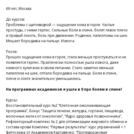
69 лет, Москва
До курсов:
Проблемы с щитовидкой — ощущение кома в горле. Частые
простуды, с ними герпес. Сильные боли в спине, болят левое плечо
и правый локоть, боль при движении. Родинки, папилломы на шее.
Мешает бородавка на пальце. Изжога.
После:
Прошло ощущение кома в горле, стала меньше простужаться и не
появляется герпес. Практически полностью ушла изжога, даже
немного хулиганю в своем питании. Стало заметно меньше
папиллом на шее, отпала бородавка на пальце. Боли в спине,
плече и локте значительно уменьшились.
На программах академиков я ушла в 0 про болям в спине!
Курсы:
Восстановительный курс №2 “Клеточная омолаживающая
программа”, Бонус “Защита печени, желудка, гортани, пищевода,
молочных желез от онкологии”, “Ядро здоровья позвоночника”,
Рефлекторный комплекс № 2 для оптимизации жирового обмена и
состава крови Комплекс “Первые результаты”: курс упражнений + 1
фитосхема от Академиков Картавенко, “Противораковая