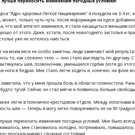
а лучше переносить изменения погодных условий!
урса “Ядро здоровья Легкое пищеварение” я похудела на 3-4 кг, х
, может, только чуть-чуть: после информации на курсе добавила
а, что мой аппетит изменился, я стала насыщаться меньшим кол
орошо от этого. Даже, кстати, после новогоднего застолья и пра
столье уже не хотелось наесться.
кг на моем весе не особо заметны, люди замечают мой результа
ось то, как сложено тело — оно стало выглядеть по-другому. С
вытянулась шея, позвоночник, уменьшился горбик (хотя до этого
е ноги в бедрах. Мне стало легче ходить и, конечно, на фоне вс
 заметила, что у меня прошла боль в области голеностопа. Рань
 будто тугой. Сейчас он стал мягче и появилось больше свобод
акже легче в пояснично-крестцовом отделе. Между лопатками в
ость шеи — теперь я могу легко поворачивать ее на 90 градусо
 лучше переносить изменение погодных условий. Мне было всегд
жималось, мне становилось холодно, потряхивало, повышалось д
но проскальзывают сложные состояния.