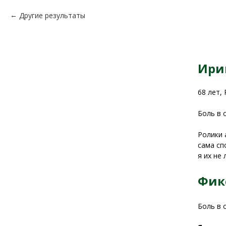
Другие результаты
Ири
68 лет, 
Боль в 
Ролики 
сама сп
я их не
Фик
Боль в 