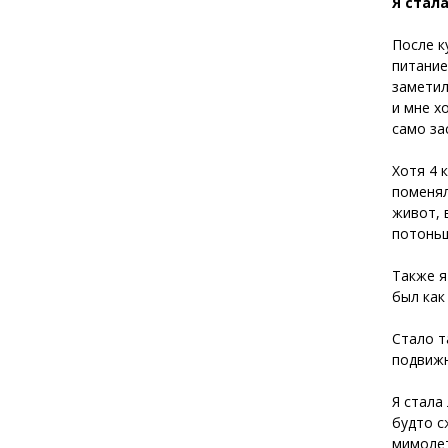
Я стал
После к
питание
заметил
и мне х
само за
Хотя 4 
поменял
живот, 
потоньш
Также я
был как
Стало т
подвижн
Я стала
будто с
мимолет