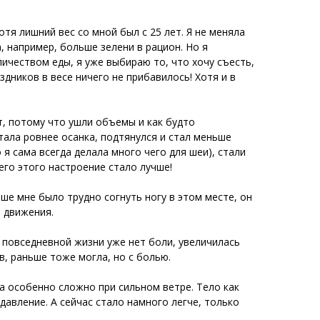
отя лишний вес со мной был с 25 лет. Я не меняла
, например, больше зелени в рацион. Но я
ичеством еды, я уже выбираю то, что хочу съесть,
здников в весе ничего не прибавилось! Хотя и в
т, потому что ушли объемы и как будто
тала ровнее осанка, подтянулся и стал меньше
 я сама всегда делала много чего для шеи), стали
его этого настроение стало лучше!
ше мне было трудно согнуть ногу в этом месте, он
ы движения.
 повседневной жизни уже нет боли, увеличилась
в, раньше тоже могла, но с болью.
а особенно сложно при сильном ветре. Тело как
авление. А сейчас стало намного легче, только