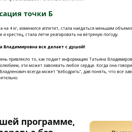
сация точки Б
а на 4 кг, изменился аппетит, стала наедаться меньшим объемо
е и крестец, стала легче реагировать на ветреную погоду.
а Владимировна все делает с душой!
ень привлекло то, как подает информацию Татьяна Владимиров
олюбием, эти может завоевать любое сердце. Когда она говорит
Владленович всегда может “взбодрить”, дав понять, что все зав
ятельно.
ашей программе,