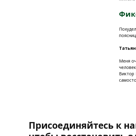
Фик
Похудел
поясниц
Татьян
Меня оч
человек
Виктор 
самосто
Присоединяйтесь к н