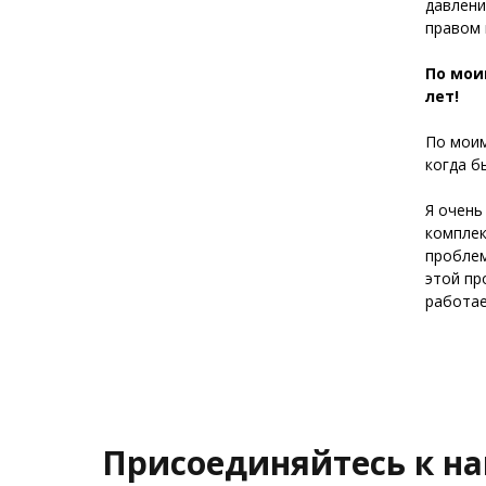
давлени
правом 
По мои
лет!
По моим
когда б
Я очень
комплек
проблем
этой пр
работае
Присоединяйтесь к н