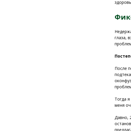
здоровь
Фик
Недержа
глаза, 
проблем
Постеп
После п
подтека
оконфуз
проблем
Тогда я
меня оч
Давно, 
останов
предлаг