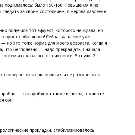
ва поднималось: было 150-160. Повышения я не
 следить за своим состоянием, я меряла давление
нно получила тот эффект, которого не ждала, но
ло просто обалденно! Сейчас давление уже
 — но это тоже норма для моего возраста. Когда я
ла, что бесполезно — надо прекращать. Сначала
 совсем и отказалась от них вовсе. Вот уже 2
 что повернешься-наклонишься и не разогнешься
барабан — эта проблема также исчезла, в животе
я сон.
рологические прокладки, стабилизировалось