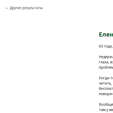
Другие результаты
Елен
63 года
Недержа
глаза, 
проблем
Когда-т
читать,
бесплат
поворач
Вообще 
там у м