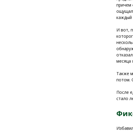
причем 
ощущала
каждый 
И вот, 
которог
несколь
обнаруж
отказал
месяца 
Также м
потом. 
После е
стало л
Фик
Избавил