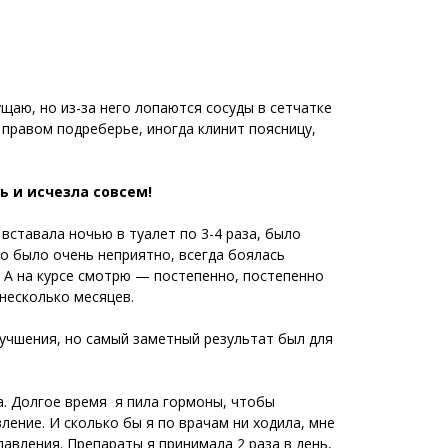
щаю, но из-за него лопаются сосуды в сетчатке
 правом подреберье, иногда клинит поясницу,
 и исчезла совсем!
вставала ночью в туалет по 3-4 раза, было
то было очень неприятно, всегда боялась
 А на курсе смотрю — постепенно, постепенно
 несколько месяцев.
лучшения, но самый заметный результат был для
за. Долгое время я пила гормоны, чтобы
ление. И сколько бы я по врачам ни ходила, мне
авления. Препараты я принимала 2 раза в день,