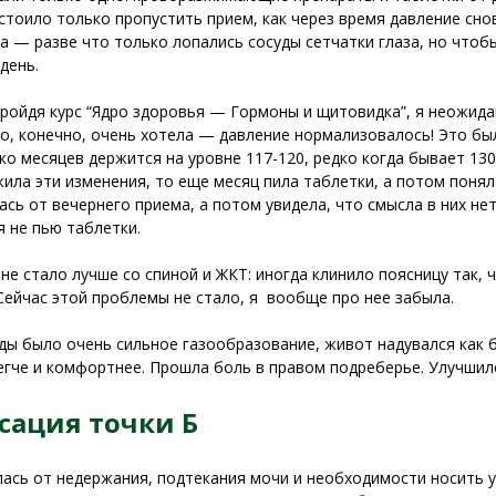
стоило только пропустить прием, как через время давление сно
 — разве что только лопались сосуды сетчатки глаза, но чтобы
день.
пройдя курс “Ядро здоровья — Гормоны и щитовидка”, я неожида
о, конечно, очень хотела — давление нормализовалось! Это бы
ко месяцев держится на уровне 117-120, редко когда бывает 130
ила эти изменения, то еще месяц пила таблетки, а потом поня
ась от вечернего приема, а потом увидела, что смысла в них нет
я не пью таблетки.
не стало лучше со спиной и ЖКТ: иногда клинило поясницу так,
Сейчас этой проблемы не стало, я вообще про нее забыла.
ды было очень сильное газообразование, живот надувался как 
егче и комфортнее. Прошла боль в правом подреберье. Улучшилс
сация точки Б
ась от недержания, подтекания мочи и необходимости носить у