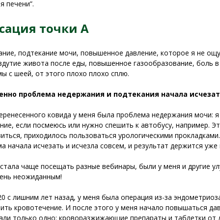
я печени”.
сация точки А
ние, подтекание мочи, повышенное давление, которое я не ощу
вздутие живота после еды, повышенное газообразование, боль в
ы с шеей, от этого плохо плохо сплю.
енно проблема недержания и подтекания начала исчезать
еренесенного ковида у меня была проблема недержания мочи: я 
ние, если посмеюсь или нужно спешить к автобусу, например. Э
иться, приходилось пользоваться урологическими прокладками.
а начала исчезать и исчезла совсем, и результат держится уже
 стала чаще посещать разные вебинары, были у меня и другие у
ень неожиданным!
20 с лишним лет назад, у меня была операция из-за эндометрио
ить кровотечение. И после этого у меня начало повышаться дав
али только одно: кроворазжижающие препараты и таблетки от д