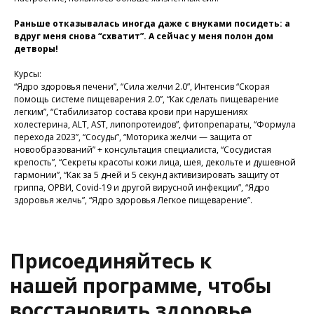
Присоединяйтесь к
нашей программе, чтобы
Раньше отказывалась иногда даже с внуками посидеть: а
вдруг меня снова “схватит”. А сейчас у меня полон дом
восстановить здоровье
детворы!
без лекарств и походов в
поликлинику
Курсы:
“Ядро здоровья печени”, “Сила желчи 2.0”, Интенсив “Скорая
помощь системе пищеварения 2.0”, “Как сделать пищеварение
легким”, “Стабилизатор состава крови при нарушениях
холестерина, ALT, AST, липопротеидов”, фитопрепараты, “Формула
Программа восстановления здоровья
перехода 2023”, “Сосуды”, “Моторика желчи — защита от
новообразований” + консультация специалиста, “Сосудистая
крепость”, “Секреты красоты кожи лица, шея, декольте и душевной
гармонии”, “Как за 5 дней и 5 секунд активизировать защиту от
гриппа, ОРВИ, Covid-19 и другой вирусной инфекции”, “Ядро
здоровья желчь”, “Ядро здоровья Легкое пищеварение”.