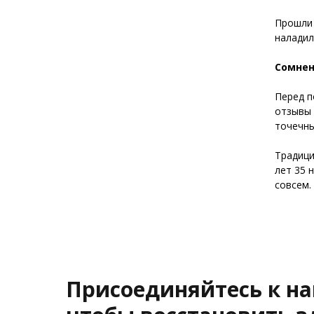
Прошли 
наладил
Сомнен
Перед п
отзывы 
точечны
Традици
лет 35 
совсем.
Присоединяйтесь к н