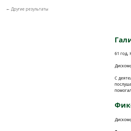
Другие результаты
Гал
61 год,
Дискомф
С деяте
послуша
помогал
Фик
Дискомф