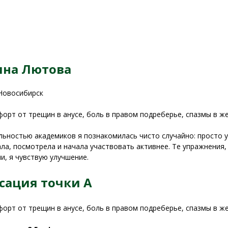
ина Лютова
 Новосибирск
орт от трещин в анусе, боль в правом подреберье, спазмы в жел
льностью академиков я познакомилась чисто случайно: просто у
ла, посмотрела и начала участвовать активнее. Те упражнения,
и, я чувствую улучшение.
сация точки А
орт от трещин в анусе, боль в правом подреберье, спазмы в жел