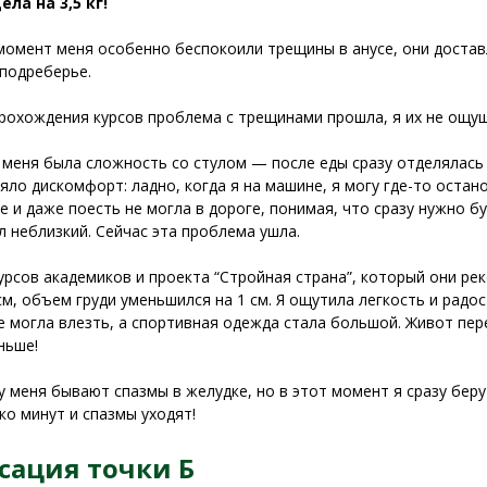
ела на 3,5 кг!
момент меня особенно беспокоили трещины в анусе, они достав
подреберье.
рохождения курсов проблема с трещинами прошла, я их не ощущ
 меня была сложность со стулом — после еды сразу отделялась
яло дискомфорт: ладно, когда я на машине, я могу где-то остан
е и даже поесть не могла в дороге, понимая, что сразу нужно бу
л неблизкий. Сейчас эта проблема ушла.
урсов академиков и проекта “Стройная страна”, который они реко
см, объем груди уменьшился на 1 см. Я ощутила легкость и радос
е могла влезть, а спортивная одежда стала большой. Живот пер
ньше!
у меня бывают спазмы в желудке, но в этот момент я сразу бер
ко минут и спазмы уходят!
сация точки Б