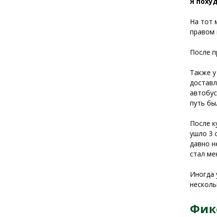
Я похуд
На тот 
правом 
После п
Также у
доставл
автобус
путь бы
После к
ушло 3 
давно н
стал ме
Иногда 
несколь
Фик