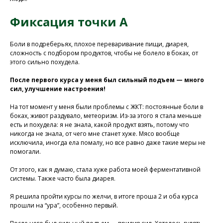
Фиксация точки А
Боли в подреберьях, плохое переваривание пищи, диарея,
сложность с подбором продуктов, чтобы не болело в боках, от
этого сильно похудела.
После первого курса у меня был сильный подъем — много
сил, улучшение настроения!
На тот момент у меня были проблемы с ЖКТ: постоянные боли в
боках, живот раздувало, метеоризм. Из-за этого я стала меньше
есть и похудела: я не знала, какой продукт взять, потому что
никогда не знала, от чего мне станет хуже. Мясо вообще
исключила, иногда ела помалу, но все равно даже такие меры не
помогали.
От этого, как я думаю, стала хуже работа моей ферментативной
системы. Также часто была диарея.
Я решила пройти курсы по желчи, в итоге проша 2 и оба курса
прошли на “ура”, особенно первый.