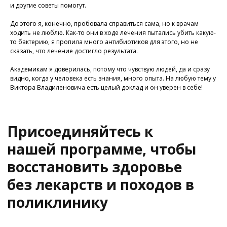
и другие советы помогут.
До этого я, конечно, пробовала справиться сама, но к врачам
ходить не люблю. Как-то они в ходе лечения пытались убить какую-
то бактерию, я пропила много антибиотиков для этого, но не
сказать, что лечение достигло результата.
У Вас остались вопросы?
Академикам я доверилась, потому что чувствую людей, да и сразу
Хотите проконсультироваться
видно, когда у человека есть знания, много опыта. На любую тему у
с нашим специалистом?
Виктора Владиленовича есть целый доклад и он уверен в себе!
Напишите нам в службу заботы
Задать вопрос