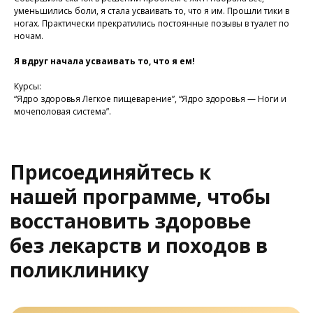
поликлинику
уменьшились боли, я стала усваивать то, что я им. Прошли тики в
ногах. Практически прекратились постоянные позывы в туалет по
ночам.
Я вдруг начала усваивать то, что я ем!
Программа восстановления здоровья
Курсы:
“Ядро здоровья Легкое пищеварение”, “Ядро здоровья — Ноги и
мочеполовая система”.
У Вас остались вопросы?
Хотите проконсультироваться
с нашим специалистом?
Напишите нам в службу заботы