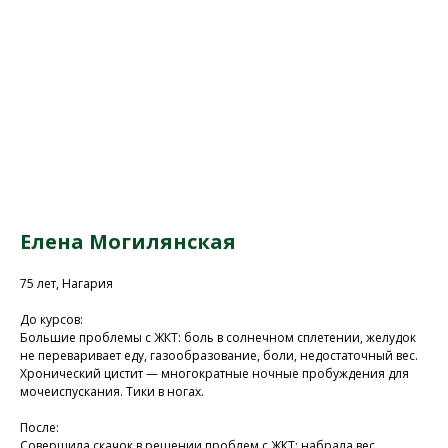
Елена Могилянская
75 лет, Нагария
До курсов:
Большие проблемы с ЖКТ: боль в солнечном сплетении, желудок
не переваривает еду, газообразование, боли, недостаточный вес.
Присоединяйтесь к
Хронический цистит — многократные ночные пробуждения для
нашей программе, чтобы
мочеиспускания. Тики в ногах.
восстановить здоровье
После:
без лекарств и походов в
Совершила скачок в решении проблем с ЖКТ: набрала вес,