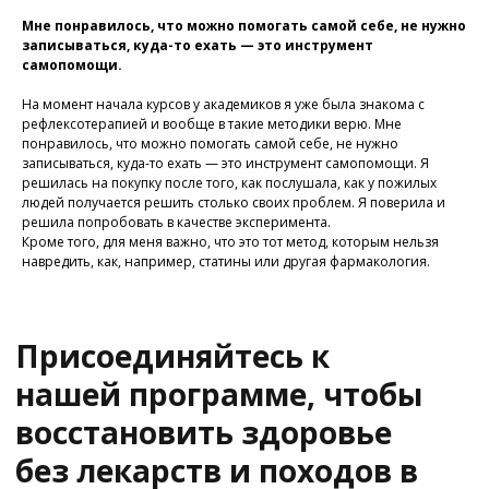
Мне понравилось, что можно помогать самой себе, не нужно
У Вас остались вопросы?
записываться, куда-то ехать — это инструмент
Хотите проконсультироваться
самопомощи.
с нашим специалистом?
На момент начала курсов у академиков я уже была знакома с
Напишите нам в службу заботы
рефлексотерапией и вообще в такие методики верю. Мне
понравилось, что можно помогать самой себе, не нужно
записываться, куда-то ехать — это инструмент самопомощи. Я
Задать вопрос
решилась на покупку после того, как послушала, как у пожилых
людей получается решить столько своих проблем. Я поверила и
решила попробовать в качестве эксперимента.
Кроме того, для меня важно, что это тот метод, которым нельзя
навредить, как, например, статины или другая фармакология.