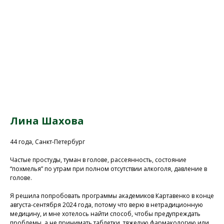
Лина Шахова
44 года, Санкт-Петербург
Частые простуды, туман в голове, рассеянность, состояние
“похмелья” по утрам при полном отсутствии алкоголя, давление в
голове.
Я решила попробовать программы академиков Картавенко в конце
августа-сентября 2024 года, потому что верю в нетрадиционную
медицину, и мне хотелось найти способ, чтобы предупреждать
проблемы, а не принимать таблетки, тяжелую фармакологию или