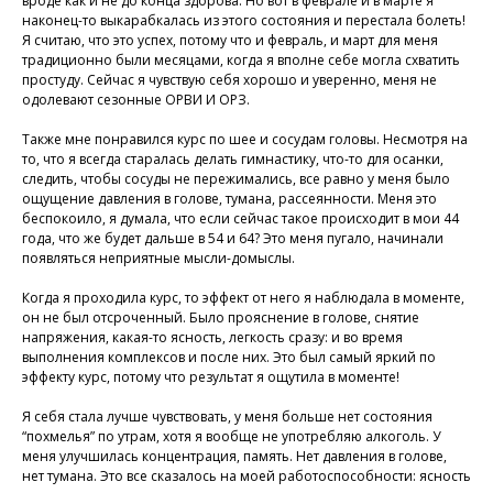
вроде как и не до конца здорова. Но вот в феврале и в марте я
наконец-то выкарабкалась из этого состояния и перестала болеть!
Я считаю, что это успех, потому что и февраль, и март для меня
традиционно были месяцами, когда я вполне себе могла схватить
простуду. Сейчас я чувствую себя хорошо и уверенно, меня не
одолевают сезонные ОРВИ И ОРЗ.
Также мне понравился курс по шее и сосудам головы. Несмотря на
то, что я всегда старалась делать гимнастику, что-то для осанки,
следить, чтобы сосуды не пережимались, все равно у меня было
ощущение давления в голове, тумана, рассеянности. Меня это
беспокоило, я думала, что если сейчас такое происходит в мои 44
года, что же будет дальше в 54 и 64? Это меня пугало, начинали
появляться неприятные мысли-домыслы.
Когда я проходила курс, то эффект от него я наблюдала в моменте,
он не был отсроченный. Было прояснение в голове, снятие
напряжения, какая-то ясность, легкость сразу: и во время
выполнения комплексов и после них. Это был самый яркий по
эффекту курс, потому что результат я ощутила в моменте!
Я себя стала лучше чувствовать, у меня больше нет состояния
“похмелья” по утрам, хотя я вообще не употребляю алкоголь. У
меня улучшилась концентрация, память. Нет давления в голове,
нет тумана. Это все сказалось на моей работоспособности: ясность