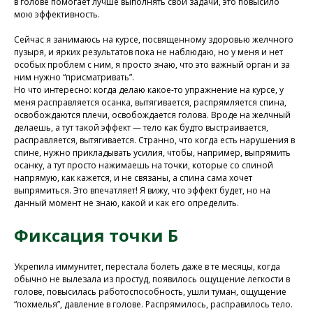
в голове помогает лучше выполнять свои задачи, это повысило
мою эффективность.
Присоединяйтесь к
Сейчас я занимаюсь на курсе, посвященному здоровью желчного
нашей программе, чтобы
пузыря, и ярких результатов пока не наблюдаю, но у меня и нет
восстановить здоровье
особых проблем с ним, я просто знаю, что это важный орган и за
ним нужно “присматривать”.
без лекарств и походов в
Но что интересно: когда делаю какое-то упражнение на курсе, у
поликлинику
меня расправляется осанка, вытягивается, распрямляется спина,
освобождаются плечи, освобождается голова. Вроде на желчный
делаешь, а тут такой эффект — тело как будто выстраивается,
расправляется, вытягивается. Странно, что когда есть нарушения в
Программа восстановления здоровья
спине, нужно прикладывать усилия, чтобы, например, выпрямить
осанку, а тут просто нажимаешь на точки, которые со спиной
напрямую, как кажется, и не связаны, а спина сама хочет
выпрямиться. Это впечатляет! Я вижу, что эффект будет, но на
данный момент не знаю, какой и как его определить.
Фиксация точки Б
Укрепила иммунитет, перестала болеть даже в те месяцы, когда
обычно не вылезала из простуд, появилось ощущение легкости в
голове, повысилась работоспособность, ушли туман, ощущение
“похмелья”, давление в голове. Распрямилось, расправилось тело.