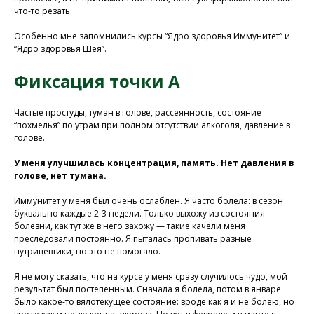
что-то резать.
Особенно мне запомнились курсы “Ядро здоровья Иммунитет” и
“Ядро здоровья Шея”.
Фиксация точки А
Частые простуды, туман в голове, рассеянность, состояние
“похмелья” по утрам при полном отсутствии алкоголя, давление в
голове.
У меня улучшилась концентрация, память. Нет давления в
голове, нет тумана.
Иммунитет у меня был очень ослаблен. Я часто болела: в сезон
буквально каждые 2-3 недели. Только выхожу из состояния
болезни, как тут же в него захожу — такие качели меня
преследовали постоянно. Я пыталась пропивать разные
нутрицевтики, но это не помогало.
Я не могу сказать, что на курсе у меня сразу случилось чудо, мой
результат был постепенным. Сначала я болела, потом в январе
было какое-то вялотекущее состояние: вроде как я и не болею, но