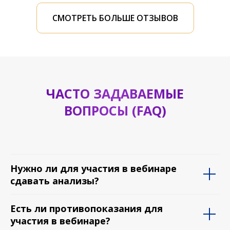
СМОТРЕТЬ БОЛЬШЕ ОТЗЫВОВ
ЧАСТО ЗАДАВАЕМЫЕ
ВОПРОСЫ (FAQ)
Нужно ли для участия в вебинаре
«Получила инструменты, которые
сдавать анализы?
помогли быстро снять боль и спазм при
срыве пищеварения.»
Есть ли противопоказания для
участия в вебинаре?