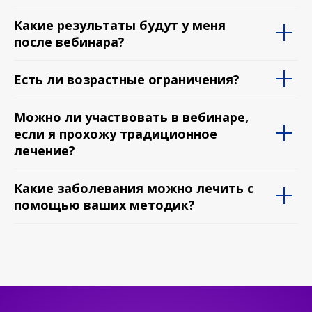
Какие результаты будут у меня
после вебинара?
Есть ли возрастные ограничения?
Можно ли участвовать в вебинаре,
если я прохожу традиционное
лечение?
Какие заболевания можно лечить с
«Чувствую, что появилось много сил,
помощью ваших методик?
желание что-то делать, творить, любить.»