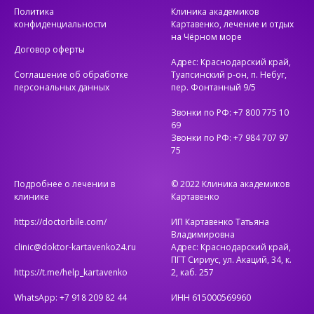
Политика
Клиника академиков
конфиденциальности
Картавенко, лечение и отдых
на Чёрном море
Договор оферты
«Я и раньше вела активный образ жизни, но
Адрес: Краснодарский край,
теперь иногда вообще забываю об усталости.»
Соглашение об обработке
Туапсинский р-он, п. Небуг,
персональных данных
пер. Фонтанный 9/5
Звонки по РФ: +7 800 775 10
69
Звонки по РФ: +7 984 707 97
75
Подробнее о лечении в
© 2022 Клиника академиков
клинике
Картавенко
https://doctorbile.com/
ИП Картавенко Татьяна
Владимировна
«Упражнения воздействую на те участки
clinic@doktor-kartavenko24.ru
Адрес: Краснодарский край,
организма, до которых сложно добраться
ПГТ Сириус, ул. Акаций, 34, к.
другими методами.»
https://t.me/help_kartavenko
2, каб. 257
WhatsApp: +7 918 209 82 44
ИНН 615000569960