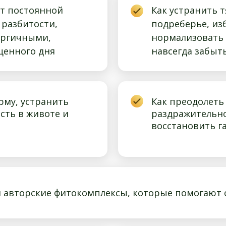
от постоянной
Как устранить 
 разбитости,
подреберье, из
ергичными,
нормализовать 
щенного дня
навсегда забыт
рму, устранить
Как преодолеть
сть в животе и
раздражительно
восстановить г
 авторские фитокомплексы, которые помогают 