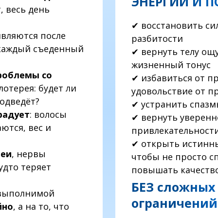
ЭНЕРГИИ И П
, весь день
✔ восстановить си
вляются после
разбитости
 каждый съеденный
✔ вернуть телу ощ
жизненный тонус
проблемы со
✔ избавиться от п
отерея: будет ли
удовольствие от 
одведёт?
✔ устранить спазм
радует
: волосы
✔ вернуть уверенн
ются, вес и
привлекательност
✔ открыть истинн
леи
, нервы
чтобы не просто с
удто теряет
повышать качеств
БЕЗ сложных
евыполнимой
ограничений
йно
, а на то, что