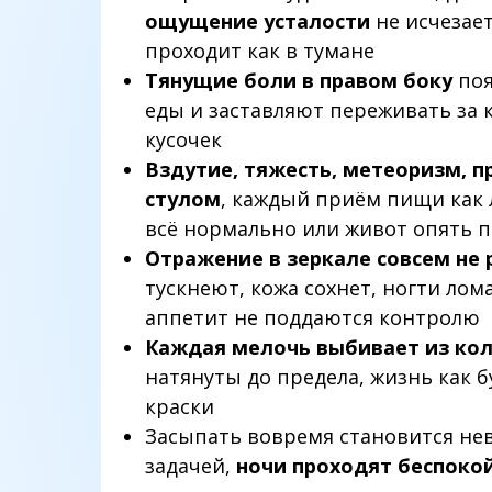
ощущение усталости
не исчезает
проходит как в тумане
Тянущие боли в правом боку
поя
еды и заставляют переживать за
кусочек
Вздутие, тяжесть, метеоризм, 
стулом
, каждый приём пищи как л
всё нормально или живот опять п
Отражение в зеркале совсем не 
тускнеют, кожа сохнет, ногти лома
аппетит не поддаются контролю
Каждая мелочь выбивает из ко
натянуты до предела, жизнь как б
краски
Засыпать вовремя становится н
задачей,
ночи проходят беспоко