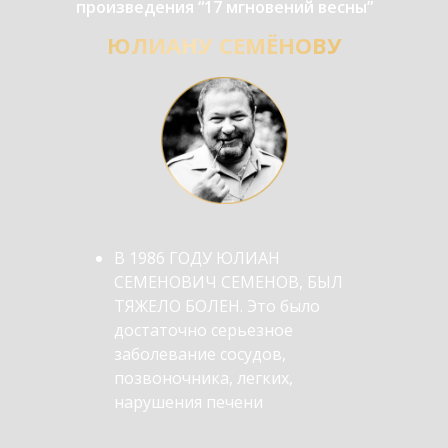
произведения “17 мгновений весны”
ЮЛИАНУ СЕМЁНОВУ
В 1986 ГОДУ ЮЛИАН
СЕМЕНОВИЧ СЕМЕНОВ, БЫЛ
ТЯЖЕЛО БОЛЕН. Это было
достаточно серьезное
заболевание сосудов,
позвоночника, легких,
нарушения печени