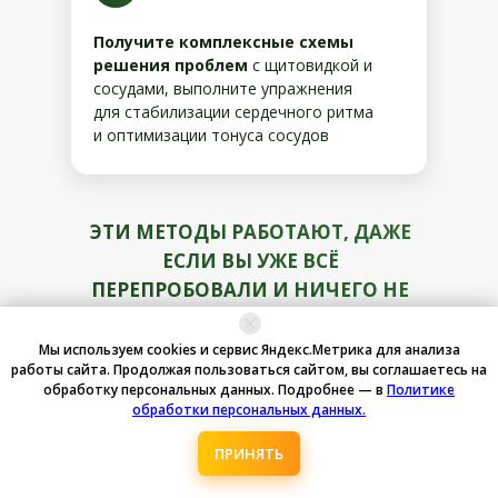
Получите комплексные схемы
решения проблем
с щитовидкой и
сосудами, выполните упражнения
для стабилизации сердечного ритма
и оптимизации тонуса сосудов
ЭТИ МЕТОДЫ РАБОТАЮТ, ДАЖЕ
ЕСЛИ ВЫ УЖЕ ВСЁ
ПЕРЕПРОБОВАЛИ И НИЧЕГО НЕ
ПОМОГАЕТ.
Мы используем cookies и сервис Яндекс.Метрика для анализа
работы сайта. Продолжая пользоваться сайтом, вы соглашаетесь на
обработку персональных данных. Подробнее — в
Политике
Сразу после регистрации вы получите
обработки персональных данных.
подарок: упражнение
«Стоп-нарушения
щитовидной железы»
, благодаря
ПРИНЯТЬ
которому всего через 3 минуты
избавитесь от нервозности, тахикардии,