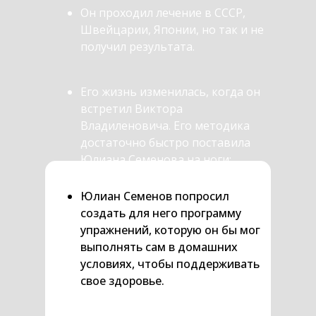
Он проходил лечение в СССР,
Швейцарии, Японии, но так и не
получил результата.
Его жизнь изменилась, когда он
встретил Виктора
Владиленовича. Его методика
достаточно быстро поставила
Юлиана Семенова на ноги:
прошли боли, организм начал
восстанавливаться.
Юлиан Семенов попросил
создать для него программу
упражнений, которую он бы мог
выполнять сам в домашних
условиях, чтобы поддерживать
свое здоровье.