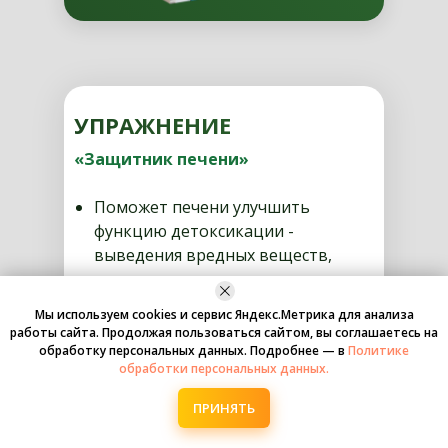
УПРАЖНЕНИЕ
«Защитник печени»
Поможет печени улучшить
функцию детоксикации -
выведения вредных веществ,
попадающих в организм.
Избежать отравления токсинами -
Мы используем cookies и сервис Яндекс.Метрика для анализа
крайне губительного для печени
работы сайта. Продолжая пользоваться сайтом, вы соглашаетесь на
состояния и для всего организма в
обработку персональных данных. Подробнее — в
Политике
обработки персональных данных.
целом, характеризующегося
такими симптомами как тошнота
ПРИНЯТЬ
и рвота, горечь во рту, потеря
веса, снижение аппетита,