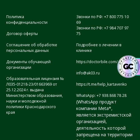
Политика
Звонки по РФ: +7 800 775 10
конфиденциальности
69
Звонки по РФ: +7 984 707 97
Договор оферты
75
Соглашение об обработке
Подробнее о лечении в
персональных данных
клинике
Документы обучающей
https://doctorbile.com/
организации
info@ak03.ru
Образовательная лицензия №
Л035-01218-23/01663969 от
https://t.me/help_kartavenko
25.12.2024 г. выдана
Министерством образования,
WhatsApp: +7 938 868 78 28
науки и молодежной
(WhatsApp продукт
политики Краснодарского
компании Meta*,
края
является экстремистской
организацией,
деятельность которой
запрещена на территории