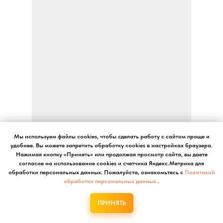
Грецкий орех
Мы используем файлы cookies, чтобы сделать работу с сайтом проще и
удобнее. Вы можете запретить обработку cookies в настройках браузера.
Содержит омега-3 жирные кислоты,
Нажимая кнопку «Принять» или продолжая просмотр сайта, вы даете
витамин E, антиоксиданты и
согласие на использование cookies и счетчика Яндекс.Метрика для
растительный белок.
обработки персональных данных. Пожалуйста, ознакомьтесь с
Политикой
обработки персональных данных.
.
Поддерживает сердечно-сосудистую
систему, мозг и обмен веществ,
ПРИНЯТЬ
улучшает липидный обмен
,