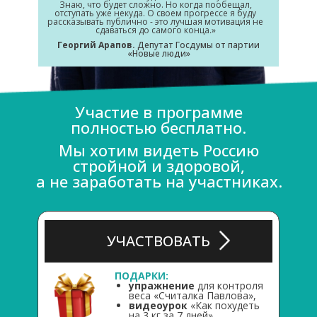
Знаю, что будет сложно. Но когда пообещал,
отступать уже некуда. О своем прогрессе я буду
рассказывать публично - это лучшая мотивация не
сдаваться до самого конца.»
Георгий Арапов.
Депутат Госдумы от партии
«Новые люди»
Участие в программе
полностью бесплатно.
Мы хотим видеть Россию
стройной и здоровой,
а не заработать на участниках.
УЧАСТВОВАТЬ
ПОДАРКИ:
упражнение
для контроля
веса «Считалка Павлова»,
видеоурок
«Как похудеть
на 3 кг за 7 дней»