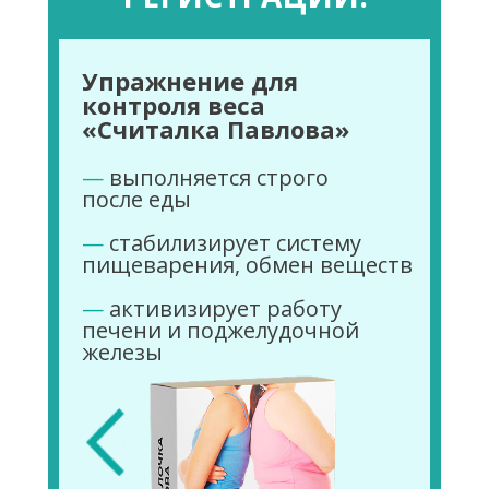
Упражнение для
контроля веса
«Считалка Павлова»
—
выполняется строго
после еды
—
стабилизирует систему
пищеварения, обмен веществ
Ваш путь к стройности
—
активизирует работу
и здоровью
печени и поджелудочной
железы