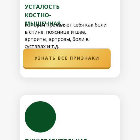
УСТАЛОСТЬ
КОСТНО-
МЫШЕЧНАЯ,
которая проявляет себя как боли
в спине, пояснице и шее,
артриты, артрозы, боли в
суставах и т.д.
УЗНАТЬ ВСЕ ПРИЗНАКИ