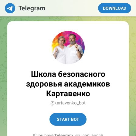
DOWNLOAD
Школа безопасного
здоровья академиков
Картавенко
@kartavenko_bot
START BOT
If you have
Telegram
, you can launch