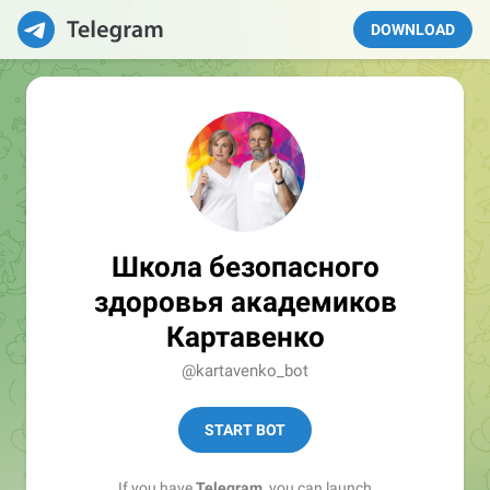
DOWNLOAD
Школа безопасного
здоровья академиков
Картавенко
@kartavenko_bot
START BOT
If you have
Telegram
, you can launch