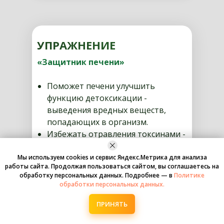
УПРАЖНЕНИЕ
«Защитник печени»
Поможет печени улучшить
функцию детоксикации -
выведения вредных веществ,
попадающих в организм.
Избежать отравления токсинами -
крайне губительного для печени
состояния и для всего организма в
Мы используем cookies и сервис Яндекс.Метрика для анализа
работы сайта. Продолжая пользоваться сайтом, вы соглашаетесь на
целом, характеризующегося
обработку персональных данных. Подробнее — в
Политике
такими симптомами как тошнота
обработки персональных данных.
и рвота, горечь во рту, потеря
ПРИНЯТЬ
веса, снижение аппетита,
изменение цвета кала и мочи,